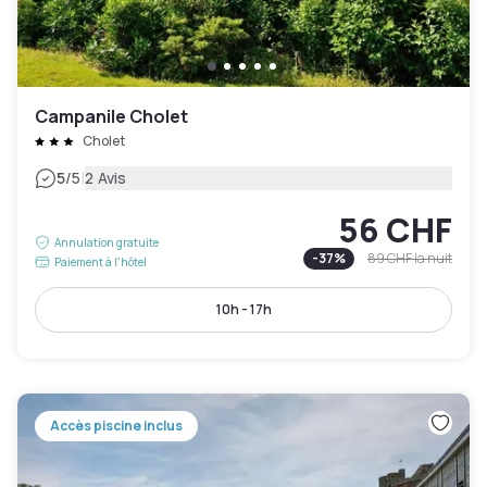
Campanile Cholet
Cholet
|
5
/5
2 Avis
56 CHF
Annulation gratuite
-
37
%
89 CHF
la nuit
Paiement à l'hôtel
10h - 17h
Accès piscine inclus