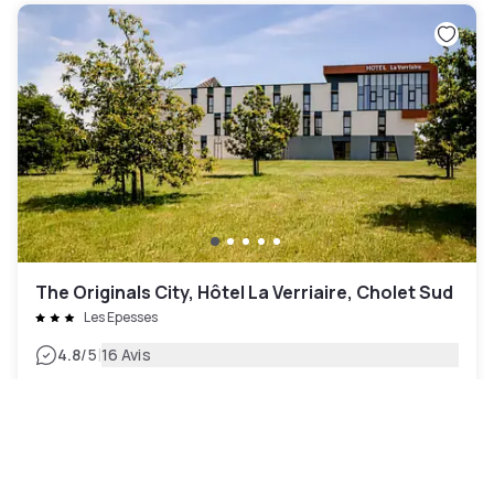
The Originals City, Hôtel La Verriaire, Cholet Sud
Les Epesses
|
4.8
/5
16 Avis
65 CHF
Annulation gratuite
-
30
%
93 CHF
la nuit
Paiement à l'hôtel
10h - 15h