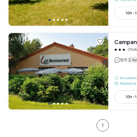
10h - 
Campani
Chol
|
5
/5
2 Av
Annulation 
Paiement à 
10h - 
1