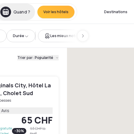
Quand ?
Voir les hôtels
Destinations
Durée
Les mieux notés
Trier par
:
Popularité
inals City, Hôtel La
e, Cholet Sud
Epesses
 Avis
65 CHF
93 CHF
la
gratuite
-
30
%
nuit
l'hôtel