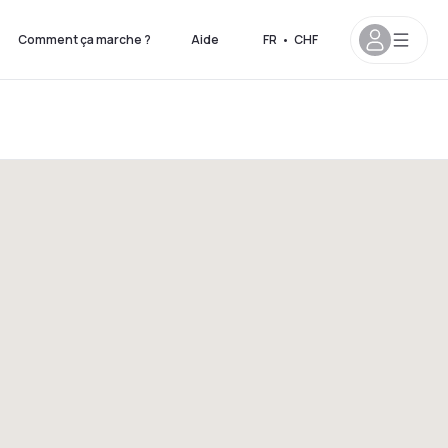
Comment ça marche ?
Aide
FR
•
CHF