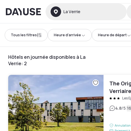
Dayuse
La Verrie
Tous les filtres
Heure d'arrivée
Heure de départ
Hôtels en journée disponibles à La
Verrie
:
2
The Orig
Verriair
Les 
|
4.8
/5
16
Annulation 
Paiement à 