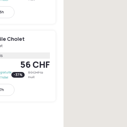
15h
le Cholet
et
is
56 CHF
89 CHF
la
gratuite
-
37
%
nuit
l'hôtel
17h