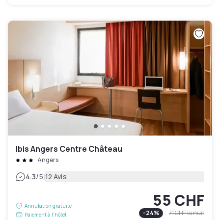
Ibis Angers Centre Château
Angers
|
4.3
/5
12 Avis
55 CHF
Annulation gratuite
-
24
%
71 CHF
la nuit
Paiement à l'hôtel