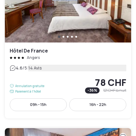
Hôtel De France
Angers
|
4.6
/5
14 Avis
78 CHF
Annulation gratuite
-
36
%
121 CHF
la nuit
Paiement à l'hôtel
09h - 15h
16h - 22h