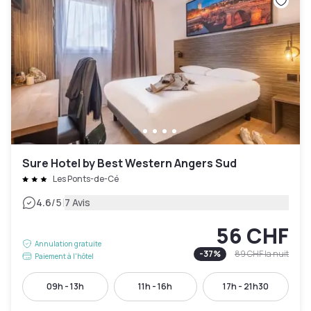
Sure Hotel by Best Western Angers Sud
Les Ponts-de-Cé
|
4.6
/5
7 Avis
56 CHF
Annulation gratuite
-
37
%
89 CHF
la nuit
Paiement à l'hôtel
09h - 13h
11h - 16h
17h - 21h30