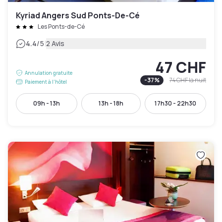
Kyriad Angers Sud Ponts-De-Cé
Les Ponts-de-Cé
|
4.4
/5
2 Avis
47 CHF
Annulation gratuite
-
37
%
74 CHF
la nuit
Paiement à l'hôtel
09h - 13h
13h - 18h
17h30 - 22h30