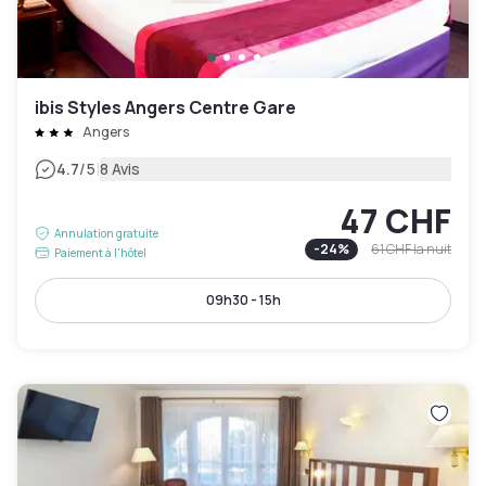
ibis Styles Angers Centre Gare
Angers
|
4.7
/5
8 Avis
47 CHF
Annulation gratuite
-
24
%
61 CHF
la nuit
Paiement à l'hôtel
09h30 - 15h