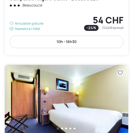
Beaucouzé
54 CHF
Annulation gratuite
-
24
%
71 CHF
la nuit
Paiement à l'hôtel
10h - 16h30