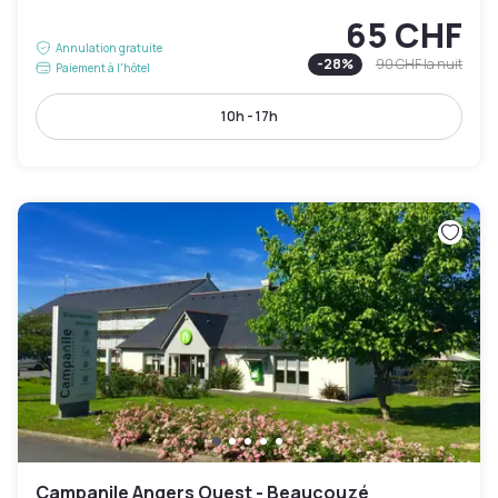
65 CHF
Annulation gratuite
-
28
%
90 CHF
la nuit
Paiement à l'hôtel
10h - 17h
Campanile Angers Ouest - Beaucouzé