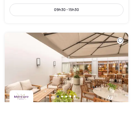
09h30 - 15h30
Novotel Angers Lac de Maine
Angers
|
4.6
/5
14 Avis