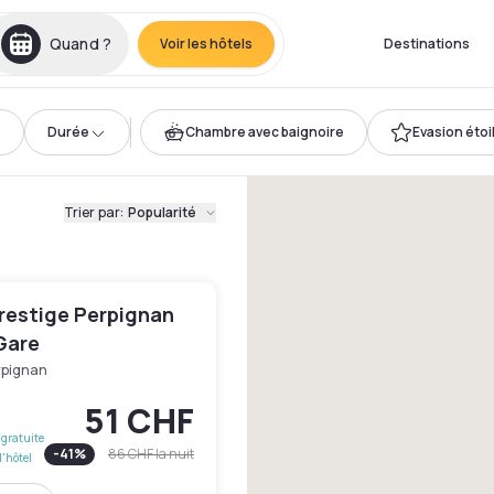
Quand ?
Voir les hôtels
Destinations
Durée
Chambre avec baignoire
Evasion étoi
Trier par
:
Popularité
Prestige Perpignan
Gare
rpignan
51 CHF
gratuite
-
41
%
86 CHF
la nuit
l'hôtel