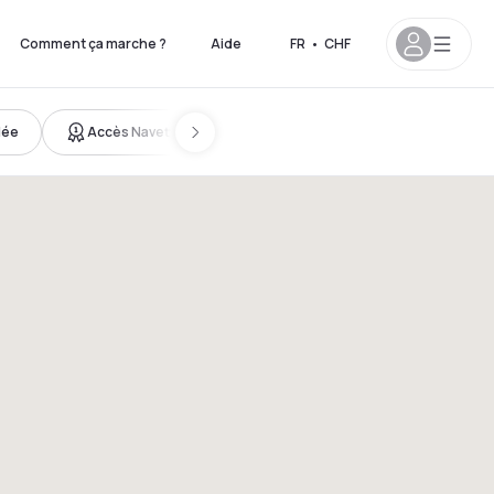
Comment ça marche ?
Aide
FR
•
CHF
lée
Accès Navette