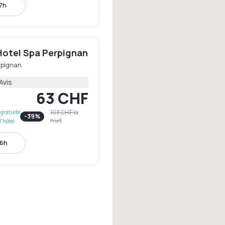
17h
Hotel Spa Perpignan
rpignan
Avis
63 CHF
103 CHF
la
gratuite
-
39
%
nuit
l'hôtel
16h