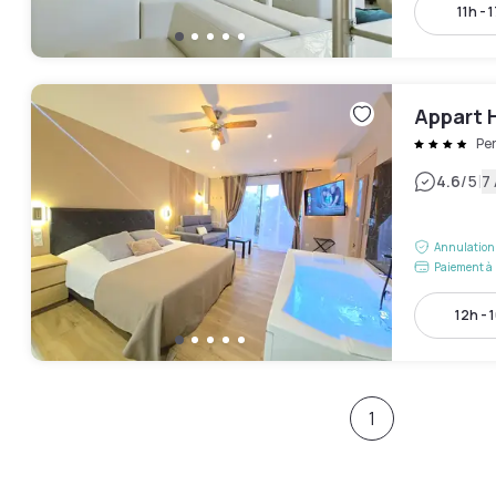
11h - 
Appart 
Pe
|
4.6
/5
7 
Annulation 
Paiement à 
12h - 
1