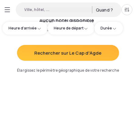
Ville, hôtel, ...
Quand ?
Tous
Aucun hôtel disponible
Heure d'arrivée
Heure de départ
Durée
Essayez d'ajuster votre recherche
:
Rechercher sur Le Cap dʼAgde
Élargissez le périmètre géographique de votre recherche