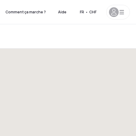
Comment ça marche ?
Aide
FR
•
CHF