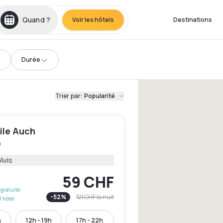
Quand ?
Voir les hôtels
Destinations
Durée
Trier par
:
Popularité
le Auch
h
Avis
59 CHF
gratuite
-
52
%
121 CHF
la nuit
l'hôtel
h
12h - 19h
17h - 22h