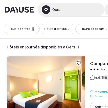
Dayuse
Gers
Tous les filtres
Heure d'arrivée
Heure de départ
Hôtels en journée disponibles à Gers
:
1
Campani
Auc
|
4.6
/5
6 
Annulation 
Paiement à 
09h - 14