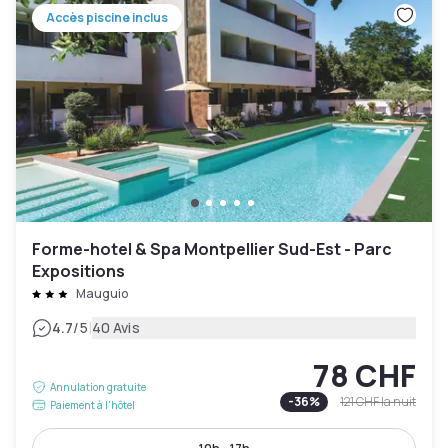
Accès piscine inclus
Forme-hotel & Spa Montpellier Sud-Est - Parc
Expositions
Mauguio
|
4.7
/5
40 Avis
78 CHF
Annulation gratuite
-
36
%
121 CHF
la nuit
Paiement à l'hôtel