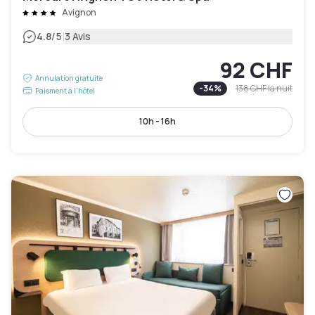
Avignon
|
4.8
/5
3 Avis
92 CHF
Annulation gratuite
-
34
%
138 CHF
la nuit
Paiement à l'hôtel
10h - 16h