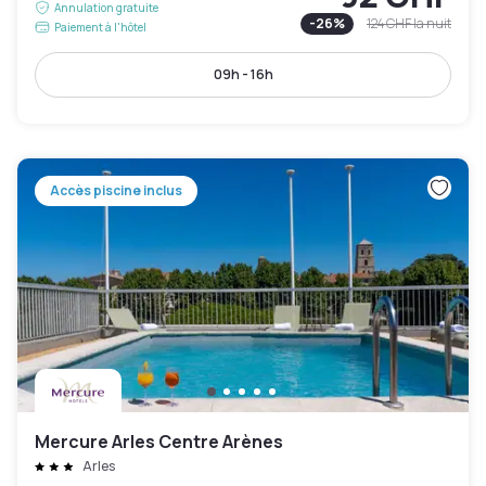
Annulation gratuite
-
26
%
124 CHF
la nuit
Paiement à l'hôtel
09h - 16h
Accès piscine inclus
Mercure Arles Centre Arènes
Arles