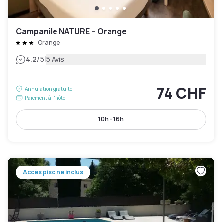
Campanile NATURE – Orange
Orange
|
4.2
/5
5 Avis
74 CHF
Annulation gratuite
Paiement à l'hôtel
10h - 16h
Accès piscine inclus