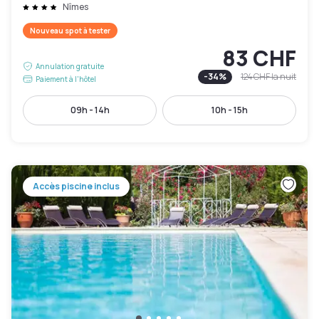
Nîmes
Nouveau spot à tester
83 CHF
Annulation gratuite
-
34
%
124 CHF
la nuit
Paiement à l'hôtel
09h - 14h
10h - 15h
Accès piscine inclus