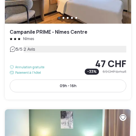
Campanile PRIME - Nîmes Centre
Nîmes
|
5
/5
2 Avis
47 CHF
Annulation gratuite
-
33
%
69 CHF
la nuit
Paiement à l'hôtel
09h - 16h