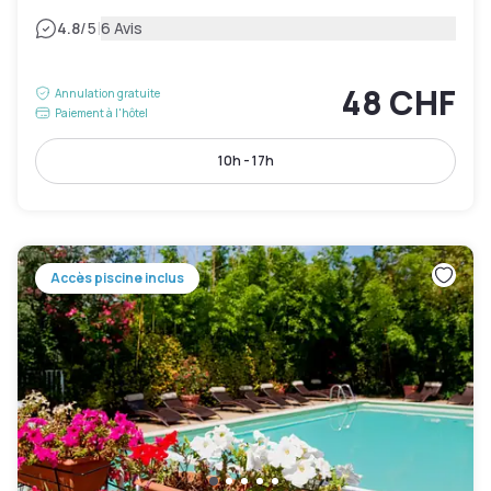
|
4.8
/5
6 Avis
48 CHF
Annulation gratuite
Paiement à l'hôtel
10h - 17h
Accès piscine inclus