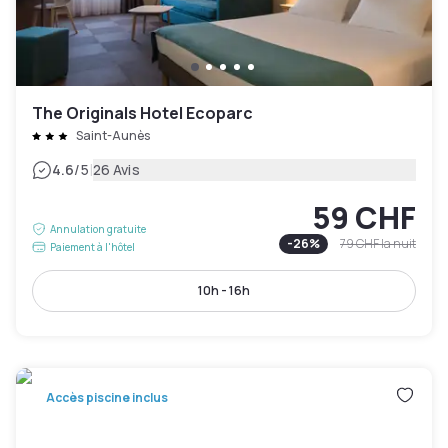
The Originals Hotel Ecoparc
Saint-Aunès
|
4.6
/5
26 Avis
59 CHF
Annulation gratuite
-
26
%
79 CHF
la nuit
Paiement à l'hôtel
10h - 16h
Accès piscine inclus