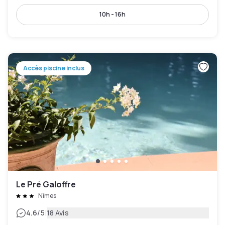
10h - 16h
Accès piscine inclus
Le Pré Galoffre
Nîmes
|
4.6
/5
18 Avis