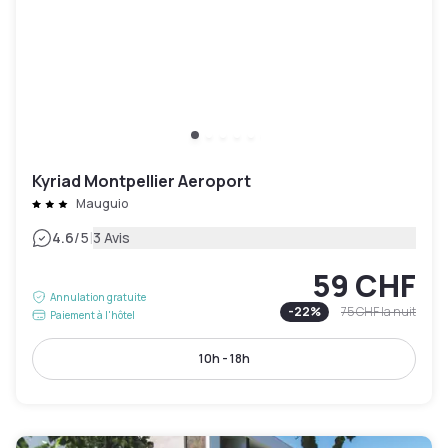
Kyriad Montpellier Aeroport
Mauguio
|
4.6
/5
3 Avis
59 CHF
Annulation gratuite
-
22
%
75 CHF
la nuit
Paiement à l'hôtel
10h - 18h