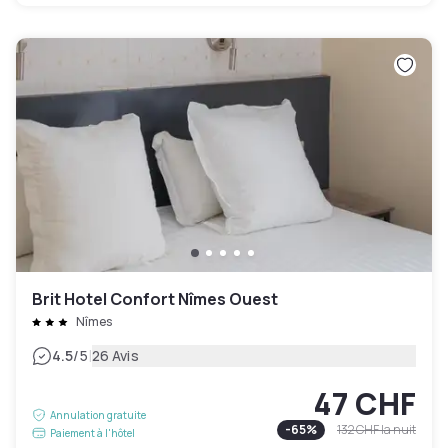
Brit Hotel Confort Nîmes Ouest
Nîmes
|
4.5
/5
26 Avis
47 CHF
Annulation gratuite
-
65
%
132 CHF
la nuit
Paiement à l'hôtel