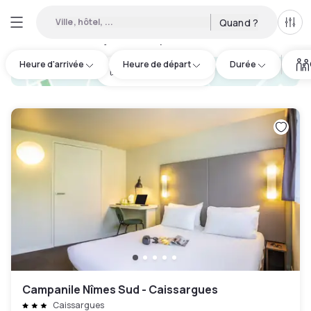
Ville, hôtel, ...
Quand ?
Tous
Hôtels en journée disponibles à Nimes
:
17
Heure d'arrivée
Heure de départ
Durée
hotel.cta.view_map
Campanile Nîmes Sud - Caissargues
Caissargues