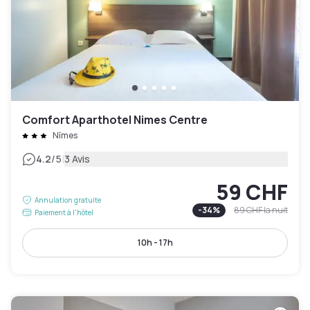
Comfort Aparthotel Nimes Centre
Nîmes
|
4.2
/5
3 Avis
59 CHF
Annulation gratuite
-
34
%
89 CHF
la nuit
Paiement à l'hôtel
10h - 17h