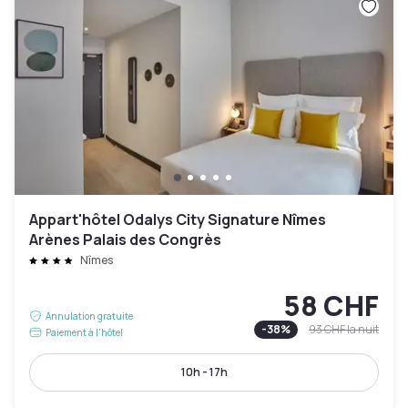
Appart'hôtel Odalys City Signature Nîmes
Arènes Palais des Congrès
Nîmes
58 CHF
Annulation gratuite
-
38
%
93 CHF
la nuit
Paiement à l'hôtel
10h - 17h