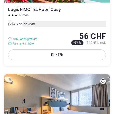
Logis NIMOTEL Hôtel Cosy
Nîmes
|
4.7
/5
35 Avis
56 CHF
Annulation gratuite
-
34
%
84 CHF
la nuit
Paiement à l'hôtel
11h - 17h