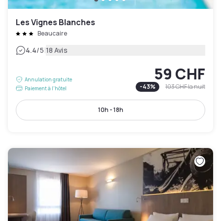
Les Vignes Blanches
Beaucaire
|
4.4
/5
18 Avis
59 CHF
Annulation gratuite
-
43
%
103 CHF
la nuit
Paiement à l'hôtel
10h - 18h