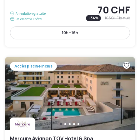
70 CHF
Annulation gratuite
-
34
%
105 CHF
la nuit
Paiement à l'hôtel
10h - 16h
Accès piscine inclus
Mercure Avignon TGV Hotel & Spa