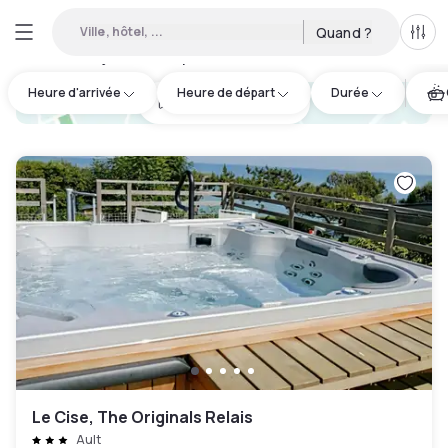
Ville, hôtel, ...
Quand ?
Tous
Hôtels en journée disponibles à Saint-Aubin-sur-Scie
:
1
Heure d'arrivée
Heure de départ
Durée
hotel.cta.view_map
Le Cise, The Originals Relais
Ault