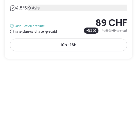
|
4.5
/5
9 Avis
89 CHF
Annulation gratuite
-
52
%
186 CHF
la nuit
rate-plan-card.label-prepaid
10h - 16h