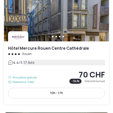
Hôtel Mercure Rouen Centre Cathédrale
Rouen
|
4.4
/5
17 Avis
70 CHF
Annulation gratuite
-
34
%
105 CHF
la nuit
Paiement à l'hôtel
10h - 17h