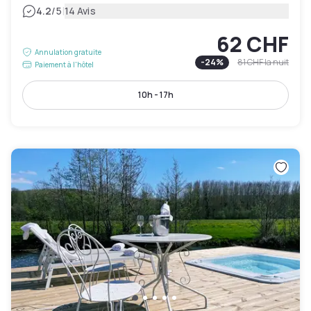
|
4.2
/5
14 Avis
62 CHF
Annulation gratuite
-
24
%
81 CHF
la nuit
Paiement à l'hôtel
10h - 17h