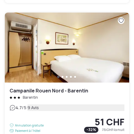
Campanile Rouen Nord - Barentin
Barentin
|
4.7
/5
9 Avis
51 CHF
Annulation gratuite
-
32
%
75 CHF
la nuit
Paiement à l'hôtel