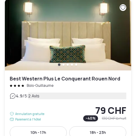
Best Western Plus Le Conquerant Rouen Nord
Bois-Guillaume
|
4.9
/5
2 Avis
79 CHF
Annulation gratuite
-
40
%
130 CHF
la nuit
Paiement à l'hôtel
10h - 17h
18h - 23h