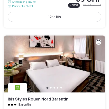
Annulation gratuite
-
38
%
94 CHF
la nuit
Paiement à l'hôtel
10h - 18h
ibis Styles Rouen Nord Barentin
Barentin