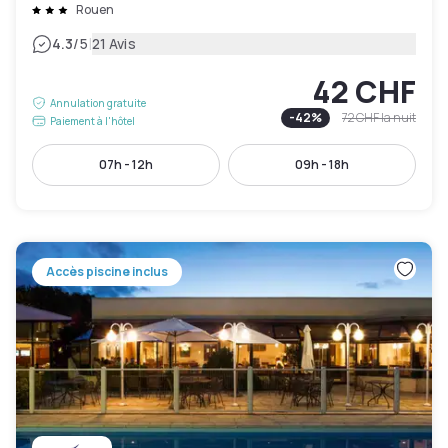
Rouen
|
4.3
/5
21 Avis
42 CHF
Annulation gratuite
-
42
%
72 CHF
la nuit
Paiement à l'hôtel
07h - 12h
09h - 18h
Accès piscine inclus