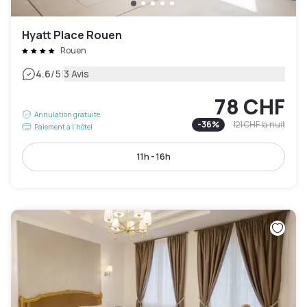
Hyatt Place Rouen
Rouen
|
4.6
/5
3 Avis
78 CHF
Annulation gratuite
-
36
%
121 CHF
la nuit
Paiement à l'hôtel
11h - 16h