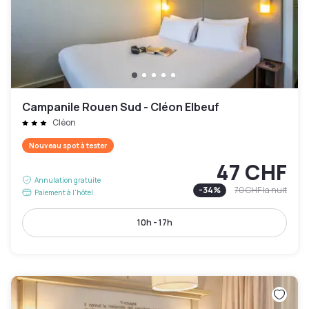
Campanile Rouen Sud - Cléon Elbeuf
Cléon
Nouveau spot à tester
47 CHF
Annulation gratuite
-
34
%
70 CHF
la nuit
Paiement à l'hôtel
10h - 17h