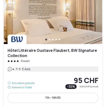
Hôtel Littéraire Gustave Flaubert, BW Signature
Collection
Rouen
|
4.7
/5
3 Avis
95 CHF
Annulation gratuite
-
32
%
140 CHF
la nuit
Paiement à l'hôtel
11h - 16h30