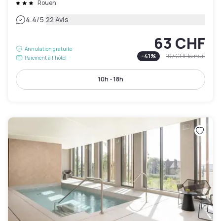
Rouen
|
4.4
/5
22 Avis
63 CHF
Annulation gratuite
-
41
%
107 CHF
la nuit
Paiement à l'hôtel
10h - 18h