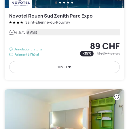
Novotel Rouen Sud Zenith Parc Expo
Saint-Étienne-du-Rouvray
|
4.6
/5
8 Avis
89 CHF
Annulation gratuite
-
35
%
134 CHF
la nuit
Paiement à l'hôtel
11h - 17h