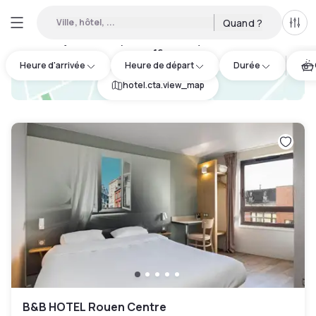
Ville, hôtel, ...
Quand ?
Tous
Hôtels en journée disponibles à Franqueville-Saint-Pierre
:
16
Heure d'arrivée
Heure de départ
Durée
hotel.cta.view_map
B&B HOTEL Rouen Centre