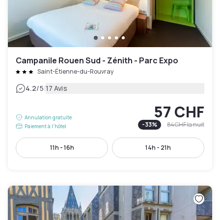
Campanile Rouen Sud - Zénith - Parc Expo
Saint-Étienne-du-Rouvray
|
4.2
/5
17 Avis
57 CHF
Annulation gratuite
-
33
%
84 CHF
la nuit
Paiement à l'hôtel
11h - 16h
14h - 21h