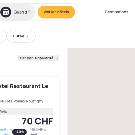
Quand ?
Voir les hôtels
Destinations
Durée
Trier par
:
Popularité
ôtel Restaurant Le
dieu-les-Poêles-Rouffigny
Avis
70 CHF
116 CHF
la
gratuite
-
40
%
nuit
l'hôtel