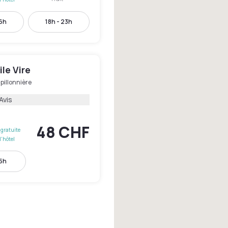
16h
18h - 23h
le Vire
pillonnière
Avis
48 CHF
gratuite
l'hôtel
15h