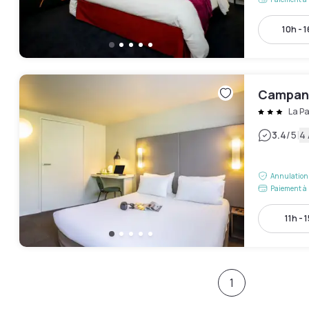
10h - 
Campani
La Pa
|
3.4
/5
4 
Annulation 
Paiement à 
11h - 
1