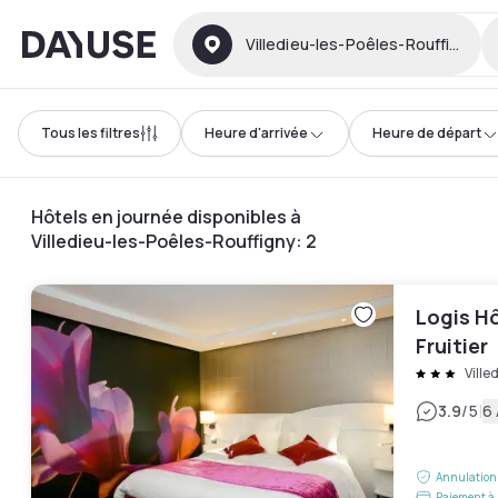
Dayuse
Villedieu-les-Poêles-Rouffigny
Tous les filtres
Heure d'arrivée
Heure de départ
Hôtels en journée disponibles à
Villedieu-les-Poêles-Rouffigny
:
2
Logis H
Fruitier
Ville
|
3.9
/5
6 
Annulation 
Paiement à 