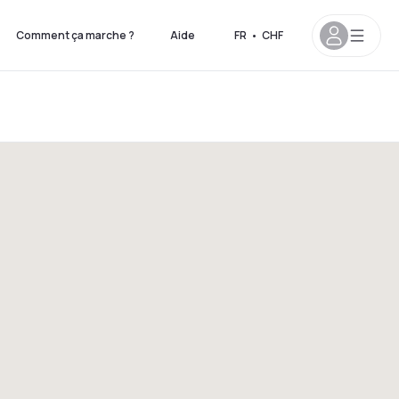
Comment ça marche ?
Aide
FR
•
CHF