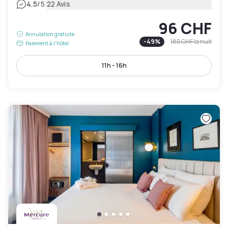
|
4.5
/5
22 Avis
96 CHF
Annulation gratuite
-
49
%
185 CHF
la nuit
Paiement à l'hôtel
11h - 16h