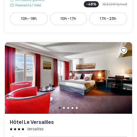
-
48
%
163 CHF
la nuit
Paiement à l'hôtel
10h - 18h
10h - 17h
17h - 23h
Hôtel Le Versailles
Versailles