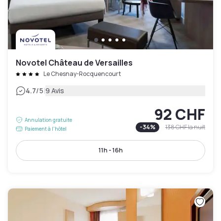
Novotel Château de Versailles
Le Chesnay-Rocquencourt
|
4.7
/5
9 Avis
92 CHF
Annulation gratuite
-
34
%
138 CHF
la nuit
Paiement à l'hôtel
11h - 16h