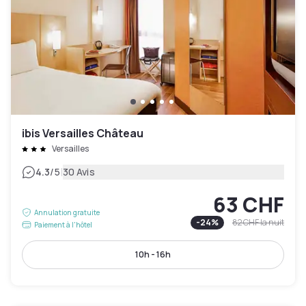
ibis Versailles Château
Versailles
|
4.3
/5
30 Avis
63 CHF
Annulation gratuite
-
24
%
82 CHF
la nuit
Paiement à l'hôtel
10h - 16h