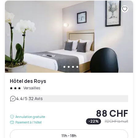
Hôtel des Roys
Versailles
|
4.4
/5
32 Avis
88 CHF
Annulation gratuite
-
22
%
112 CHF
la nuit
Paiement à l'hôtel
11h - 18h