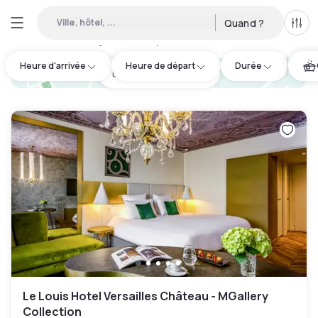
Ville, hôtel, ...
Quand ?
Tous
Hôtels en journée disponibles à Versailles
:
8
Heure d'arrivée
Heure de départ
Durée
hotel.cta.view_map
Le Louis Hotel Versailles Château - MGallery
Collection