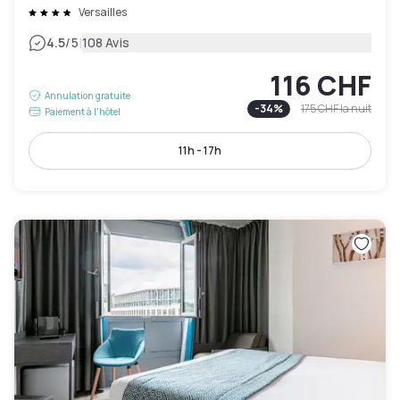
Versailles
|
4.5
/5
108 Avis
116 CHF
Annulation gratuite
-
34
%
175 CHF
la nuit
Paiement à l'hôtel
11h - 17h