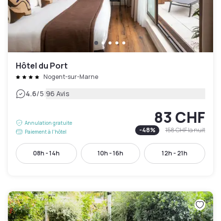
Hôtel du Port
Nogent-sur-Marne
|
4.6
/5
96 Avis
83 CHF
Annulation gratuite
-
48
%
158 CHF
la nuit
Paiement à l'hôtel
08h - 14h
10h - 16h
12h - 21h