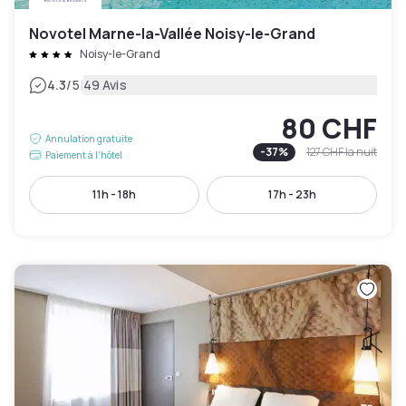
Novotel Marne-la-Vallée Noisy-le-Grand
Noisy-le-Grand
|
4.3
/5
49 Avis
80 CHF
Annulation gratuite
-
37
%
127 CHF
la nuit
Paiement à l'hôtel
11h - 18h
17h - 23h