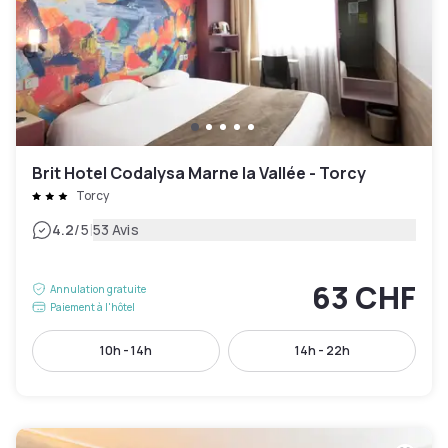
Brit Hotel Codalysa Marne la Vallée - Torcy
Torcy
|
4.2
/5
53 Avis
63 CHF
Annulation gratuite
Paiement à l'hôtel
10h - 14h
14h - 22h