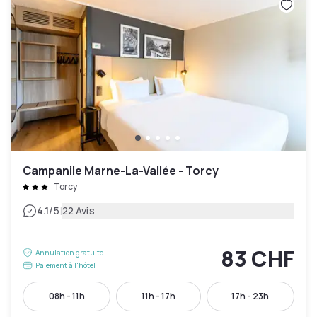
Campanile Marne-La-Vallée - Torcy
Torcy
|
4.1
/5
22 Avis
83 CHF
Annulation gratuite
Paiement à l'hôtel
08h - 11h
11h - 17h
17h - 23h