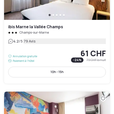
ibis Marne la Vallée Champs
Champs-sur-Marne
|
4.2
/5
79 Avis
61 CHF
Annulation gratuite
-
24
%
79 CHF
la nuit
Paiement à l'hôtel
10h - 15h