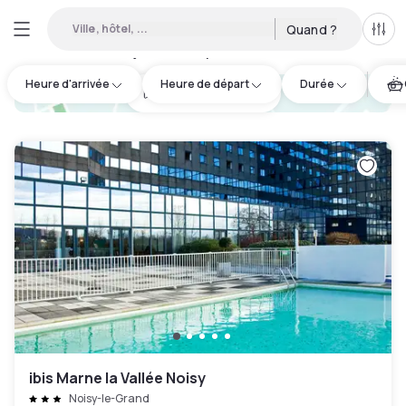
Ville, hôtel, ...
Quand ?
Tous
Hôtels en journée disponibles à Chelles
:
5
Heure d'arrivée
Heure de départ
Durée
hotel.cta.view_map
ibis Marne la Vallée Noisy
Noisy-le-Grand