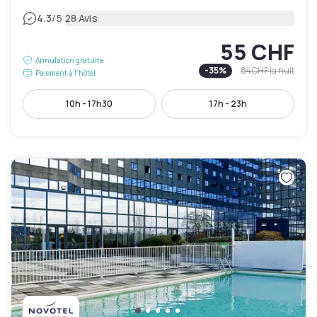
|
4.3
/5
28 Avis
55 CHF
Annulation gratuite
-
35
%
84 CHF
la nuit
Paiement à l'hôtel
10h - 17h30
17h - 23h