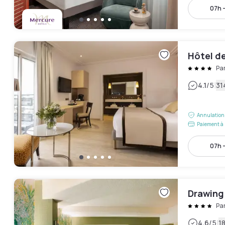
07h -
Hôtel d
Pa
|
4.1
/5
31
Annulation 
Paiement à 
07h -
Drawing
Pa
|
4.6
/5
18