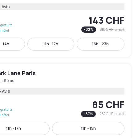
 Avis
143 CHF
gratuite
-
32
%
210 CHF
la nuit
l'hôtel
 - 14h
11h - 17h
16h - 23h
rk Lane Paris
ris 8ème
 Avis
85 CHF
gratuite
-
67
%
252 CHF
la nuit
l'hôtel
11h - 17h
11h - 15h