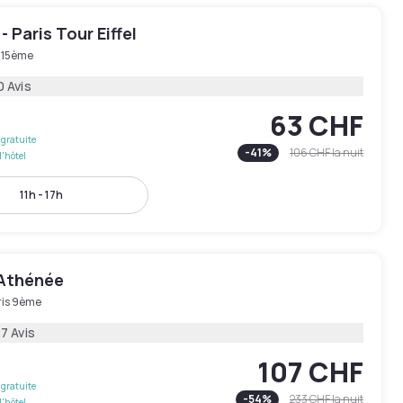
- Paris Tour Eiffel
s 15ème
0 Avis
63 CHF
gratuite
-
41
%
106 CHF
la nuit
l'hôtel
11h - 17h
Athénée
ris 9ème
7 Avis
107 CHF
gratuite
-
54
%
233 CHF
la nuit
l'hôtel