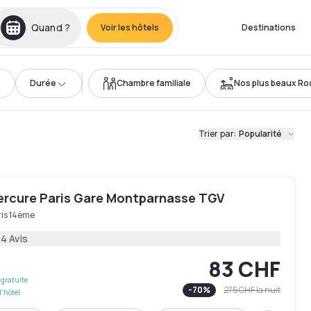
Quand ?
Voir les hôtels
Destinations
Durée
Chambre familiale
Nos plus beaux Ro
Trier par
:
Popularité
ercure Paris Gare Montparnasse TGV
ris 14ème
4 Avis
83 CHF
gratuite
-
70
%
275 CHF
la nuit
l'hôtel