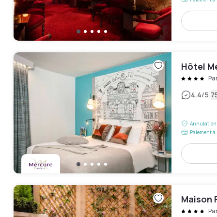
Hôtel M
Pa
|
4.4
/5
75
Annulation 
Paiement à 
Maison 
Pa