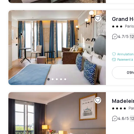
Grand H
Pari
|
4.7
/5
12
Annulation 
Paiement à 
09h
Madelei
Pa
|
4.6
/5
12