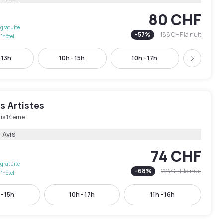
80 CHF
gratuite
-
57
%
186 CHF
la nuit
l'hôtel
 13h
10h - 15h
10h - 17h
11h - 
Suivant
s Artistes
ris 14ème
 Avis
74 CHF
gratuite
-
68
%
224 CHF
la nuit
l'hôtel
 - 15h
10h - 17h
11h - 16h