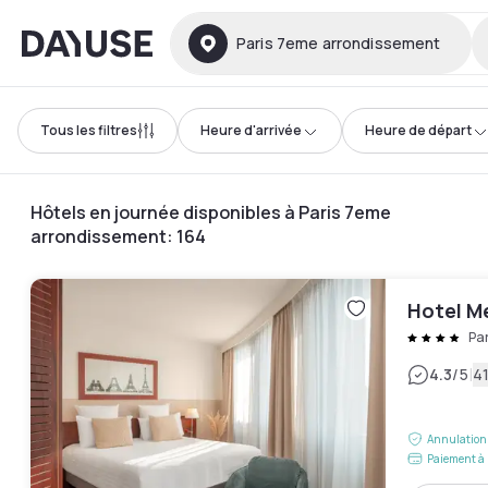
Dayuse
Paris 7eme arrondissement
Tous les filtres
Heure d'arrivée
Heure de départ
Hôtels en journée disponibles à Paris 7eme
arrondissement
:
164
Hotel M
Pa
|
4.3
/5
41
Annulation 
Paiement à 