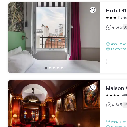
Hôtel 31 
Pari
|
4.6
/5
9
Annulation 
Paiement à 
Maison 
Pa
|
4.6
/5
12
Annulation 
Paiement à 