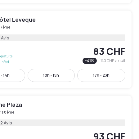
ôtel Leveque
s 7ème
 Avis
83 CHF
gratuite
-
41
%
140 CHF
la nuit
l'hôtel
 - 14h
10h - 15h
17h - 23h
ne Plaza
ris 8ème
2 Avis
93 CHF