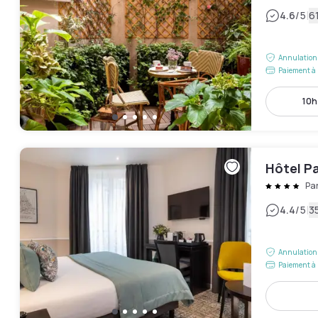
|
4.6
/5
61
Annulation 
Paiement à 
10h
Hôtel Pa
Pa
|
4.4
/5
35
Annulation 
Paiement à 