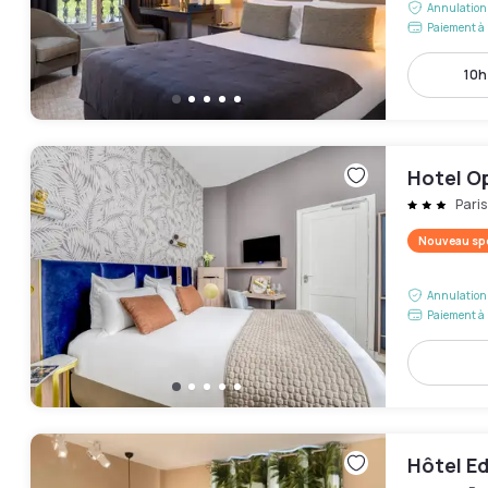
Annulation 
Paiement à 
10h
Hotel O
Pari
Nouveau spo
Annulation 
Paiement à 
Hôtel Ed