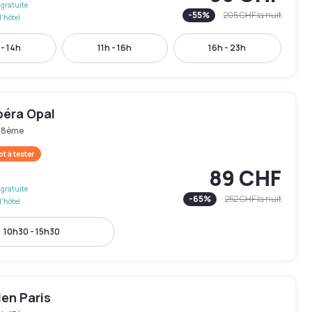
gratuite
-
55
%
205 CHF
la nuit
l'hôtel
 - 14h
11h - 16h
16h - 23h
péra Opal
s 8ème
t à tester
89 CHF
gratuite
-
65
%
252 CHF
la nuit
l'hôtel
10h30 - 15h30
en Paris