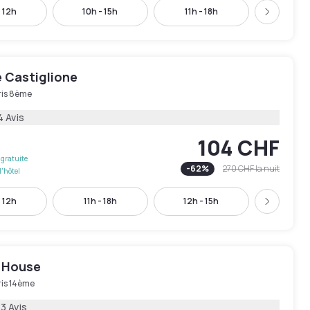
 12h
10h - 15h
11h - 18h
11h - 
Suivant
e Castiglione
ris 8ème
4 Avis
104 CHF
gratuite
-
62
%
270 CHF
la nuit
l'hôtel
 12h
11h - 18h
12h - 15h
12h - 
Suivant
 House
ris 14ème
3 Avis