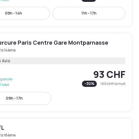
09h - 14h
11h - 17h
ercure Paris Centre Gare Montparnasse
ris 14ème
 Avis
93 CHF
gratuite
-
30
%
133 CHF
la nuit
l'hôtel
09h - 17h
FL
ris 16ème