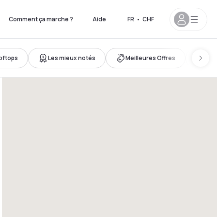
Comment ça marche ?
Aide
FR
•
CHF
oftops
Les mieux notés
Meilleures Offres
Cha