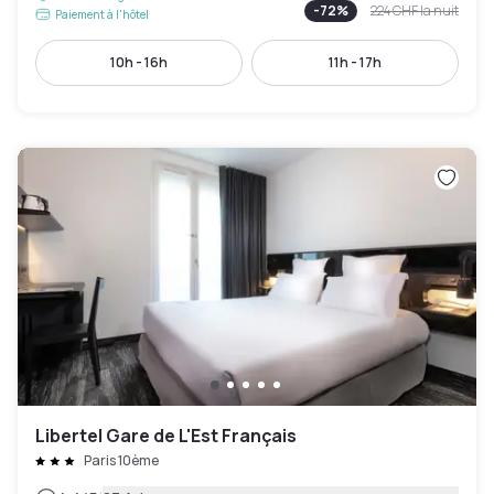
-
72
%
224 CHF
la nuit
Paiement à l'hôtel
10h - 16h
11h - 17h
Libertel Gare de L'Est Français
Paris 10ème