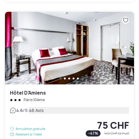
Hôtel D'Amiens
Paris 10ème
|
4.6
/5
46 Avis
75 CHF
Annulation gratuite
-
47
%
140 CHF
la nuit
Paiement à l'hôtel