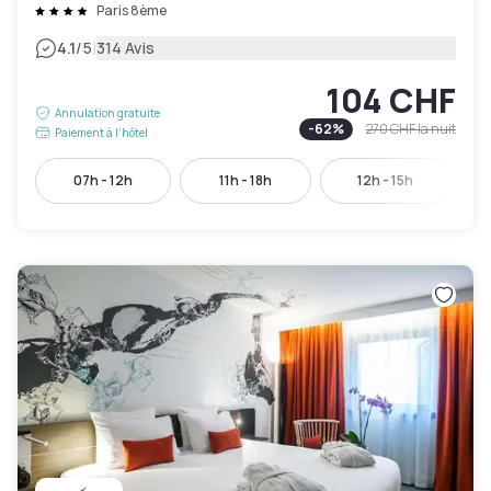
Paris 8ème
|
4.1
/5
314 Avis
104 CHF
Annulation gratuite
-
62
%
270 CHF
la nuit
Paiement à l'hôtel
07h - 12h
11h - 18h
12h - 15h