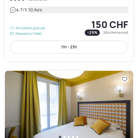
|
4.7
/5
10 Avis
150 CHF
Annulation gratuite
-
29
%
210 CHF
la nuit
Paiement à l'hôtel
11h - 23h