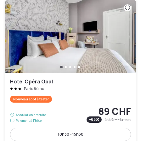
Hotel Opéra Opal
Paris 8ème
Nouveau spot à tester
89 CHF
Annulation gratuite
-
65
%
252 CHF
la nuit
Paiement à l'hôtel
10h30 - 15h30