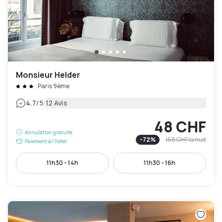
Monsieur Helder
Paris 9ème
|
4.7
/5
12 Avis
48 CHF
Annulation gratuite
-
72
%
168 CHF
la nuit
Paiement à l'hôtel
11h30 - 14h
11h30 - 16h