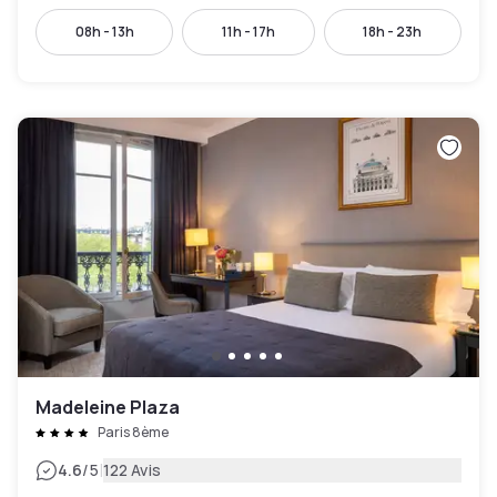
08h - 13h
11h - 17h
18h - 23h
Madeleine Plaza
Paris 8ème
|
4.6
/5
122 Avis