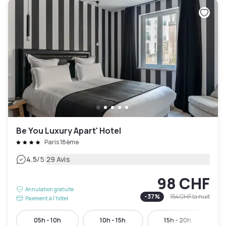
Be You Luxury Apart' Hotel
Paris 18ème
|
4.5
/5
29 Avis
98 CHF
Annulation gratuite
-
37
%
154 CHF
la nuit
Paiement à l'hôtel
05h - 10h
10h - 15h
15h - 20h