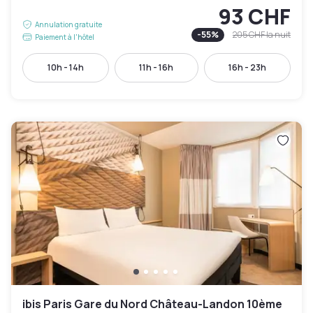
93 CHF
Annulation gratuite
-
55
%
205 CHF
la nuit
Paiement à l'hôtel
10h - 14h
11h - 16h
16h - 23h
ibis Paris Gare du Nord Château-Landon 10ème