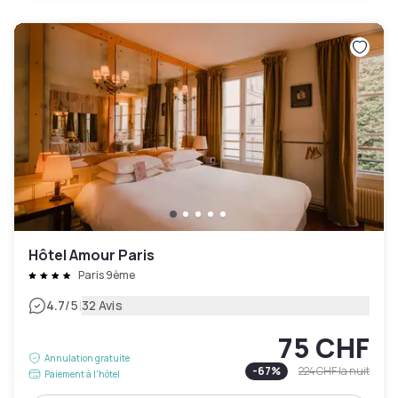
Hôtel Amour Paris
Paris 9ème
|
4.7
/5
32 Avis
75 CHF
Annulation gratuite
-
67
%
224 CHF
la nuit
Paiement à l'hôtel