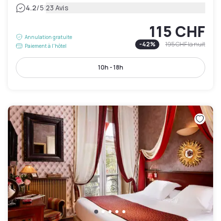
|
4.2
/5
23 Avis
115 CHF
Annulation gratuite
-
42
%
195 CHF
la nuit
Paiement à l'hôtel
10h - 18h