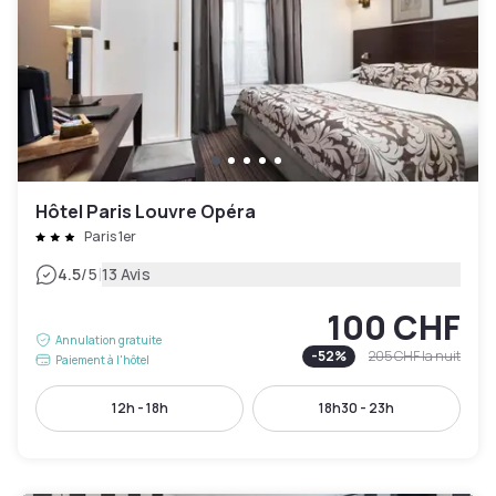
Hôtel Paris Louvre Opéra
Paris 1er
|
4.5
/5
13 Avis
100 CHF
Annulation gratuite
-
52
%
205 CHF
la nuit
Paiement à l'hôtel
12h - 18h
18h30 - 23h