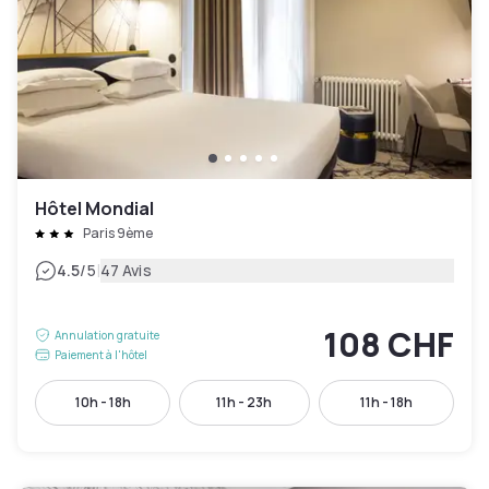
Hôtel Mondial
Paris 9ème
|
4.5
/5
47 Avis
108 CHF
Annulation gratuite
Paiement à l'hôtel
10h - 18h
11h - 23h
11h - 18h