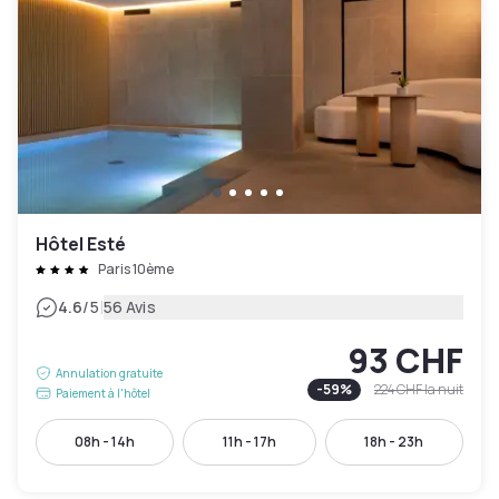
Hôtel Esté
Paris 10ème
|
4.6
/5
56 Avis
93 CHF
Annulation gratuite
-
59
%
224 CHF
la nuit
Paiement à l'hôtel
08h - 14h
11h - 17h
18h - 23h