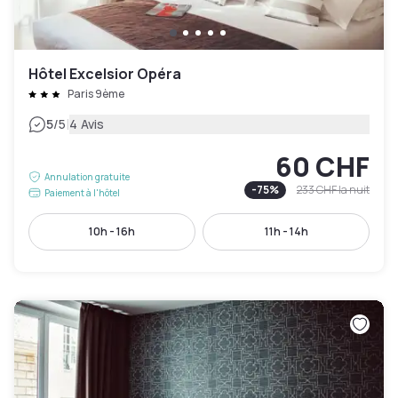
Hôtel Excelsior Opéra
Paris 9ème
|
5
/5
4 Avis
60 CHF
Annulation gratuite
-
75
%
233 CHF
la nuit
Paiement à l'hôtel
10h - 16h
11h - 14h