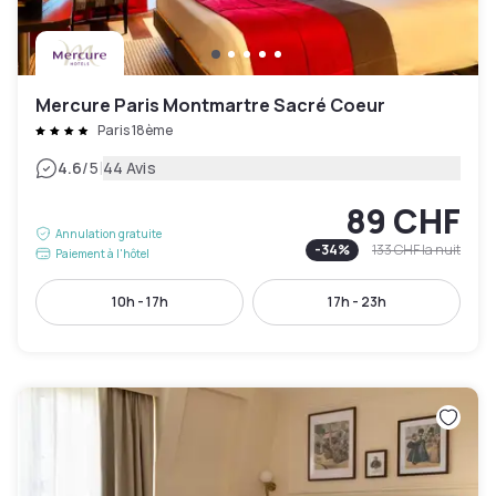
Mercure Paris Montmartre Sacré Coeur
Paris 18ème
|
4.6
/5
44 Avis
89 CHF
Annulation gratuite
-
34
%
133 CHF
la nuit
Paiement à l'hôtel
10h - 17h
17h - 23h