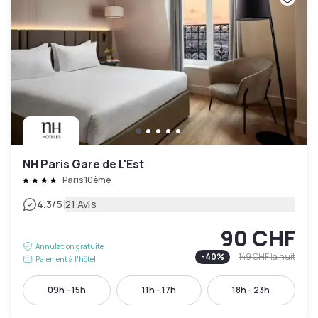
NH Paris Gare de L'Est
Paris 10ème
|
4.3
/5
21 Avis
90 CHF
Annulation gratuite
-
40
%
149 CHF
la nuit
Paiement à l'hôtel
09h - 15h
11h - 17h
18h - 23h