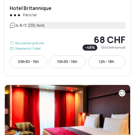
Hotel Britannique
Paris 1er
|
4.6
/5
230 Avis
68 CHF
Annulation gratuite
-
48
%
130 CHF
la nuit
Paiement à l'hôtel
09h30 - 15h
10h30 - 16h
12h - 18h