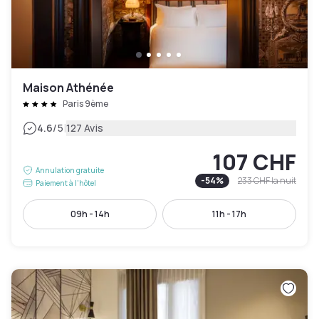
Maison Athénée
Paris 9ème
|
4.6
/5
127 Avis
107 CHF
Annulation gratuite
-
54
%
233 CHF
la nuit
Paiement à l'hôtel
09h - 14h
11h - 17h