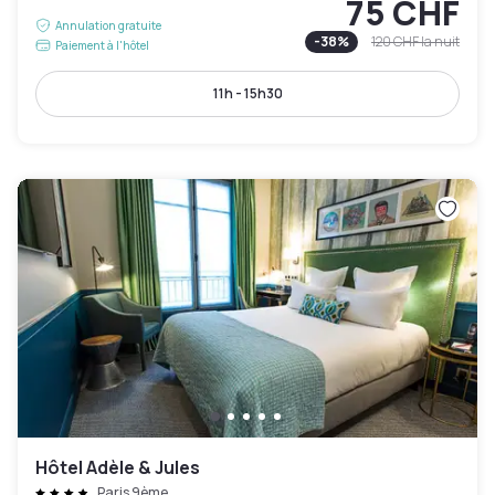
75 CHF
Annulation gratuite
-
38
%
120 CHF
la nuit
Paiement à l'hôtel
11h - 15h30
Hôtel Adèle & Jules
Paris 9ème