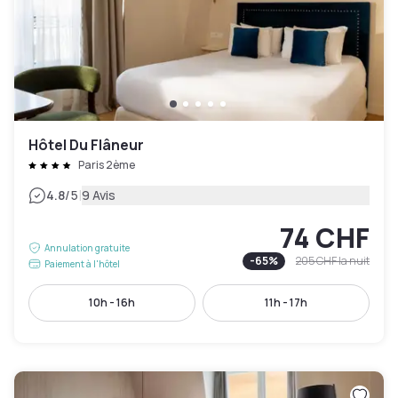
Hôtel Du Flâneur
Paris 2ème
|
4.8
/5
9 Avis
74 CHF
Annulation gratuite
-
65
%
205 CHF
la nuit
Paiement à l'hôtel
10h - 16h
11h - 17h