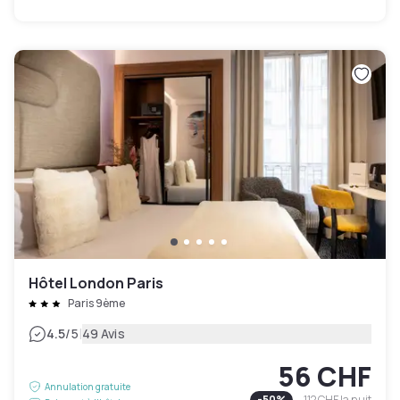
Hôtel London Paris
Paris 9ème
|
4.5
/5
49 Avis
56 CHF
Annulation gratuite
-
50
%
112 CHF
la nuit