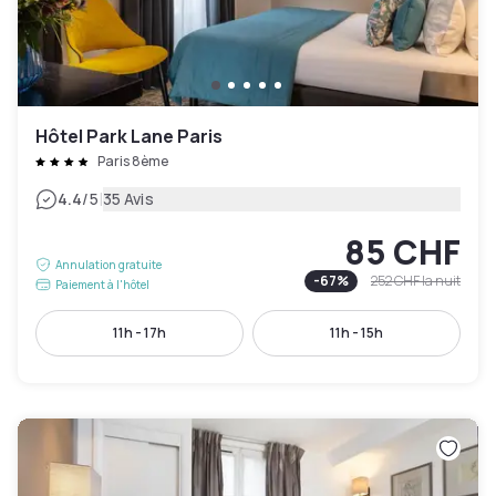
Hôtel Park Lane Paris
Paris 8ème
|
4.4
/5
35 Avis
85 CHF
Annulation gratuite
-
67
%
252 CHF
la nuit
Paiement à l'hôtel
11h - 17h
11h - 15h