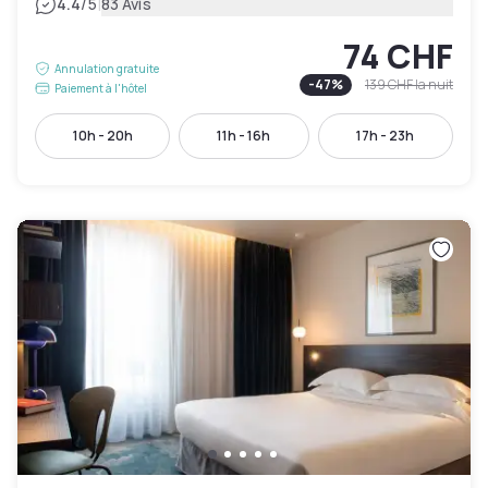
|
4.4
/5
83 Avis
74 CHF
Annulation gratuite
-
47
%
139 CHF
la nuit
Paiement à l'hôtel
10h - 20h
11h - 16h
17h - 23h