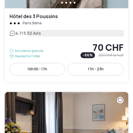
Hôtel des 3 Poussins
Paris 9ème
|
4.7
/5
52 Avis
70 CHF
Annulation gratuite
-
66
%
200 CHF
la nuit
Paiement à l'hôtel
10h30 - 17h
17h - 23h