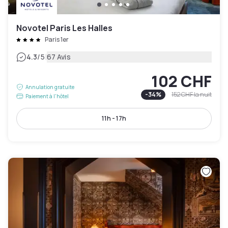
Novotel Paris Les Halles
Paris 1er
|
4.3
/5
67 Avis
102 CHF
Annulation gratuite
-
34
%
152 CHF
la nuit
Paiement à l'hôtel
11h - 17h