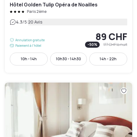
Hôtel Golden Tulip Opéra de Noailles
Paris 2ème
|
4.3
/5
20 Avis
89 CHF
Annulation gratuite
-
50
%
177 CHF
la nuit
Paiement à l'hôtel
10h - 14h
10h30 - 14h30
14h - 22h