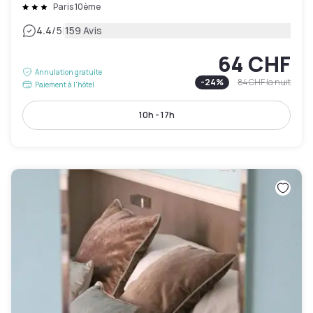
Paris 10ème
|
4.4
/5
159 Avis
64 CHF
Annulation gratuite
-
24
%
84 CHF
la nuit
Paiement à l'hôtel
10h - 17h