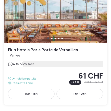
Eklo Hotels Paris Porte de Versailles
Vanves
|
4.5
/5
26 Avis
61 CHF
Annulation gratuite
-
24
%
79 CHF
la nuit
Paiement à l'hôtel
10h - 18h
18h - 23h