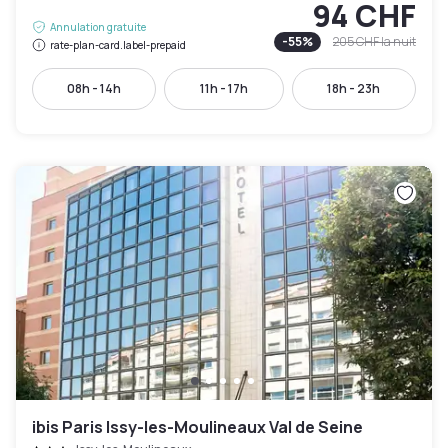
94 CHF
Annulation gratuite
-
55
%
205 CHF
la nuit
rate-plan-card.label-prepaid
08h - 14h
11h - 17h
18h - 23h
ibis Paris Issy-les-Moulineaux Val de Seine