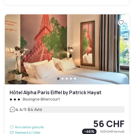
Hôtel Alpha Paris Eiffel by Patrick Hayat
Boulogne-Billancourt
|
4.4
/5
64 Avis
56 CHF
Annulation gratuite
-
46
%
103 CHF
la nuit
Paiement à l'hôtel