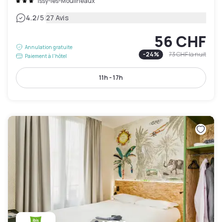
Issy-les-Moulineaux
|
4.2
/5
27 Avis
56 CHF
Annulation gratuite
-
24
%
73 CHF
la nuit
Paiement à l'hôtel
11h - 17h