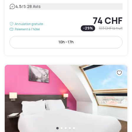
|
4.5
/5
28 Avis
74 CHF
Annulation gratuite
-
29
%
103 CHF
la nuit
Paiement à l'hôtel
10h - 17h