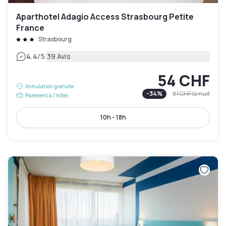
Aparthotel Adagio Access Strasbourg Petite
France
Strasbourg
|
4.4
/5
39 Avis
54 CHF
Annulation gratuite
-
34
%
81 CHF
la nuit
Paiement à l'hôtel
10h - 18h