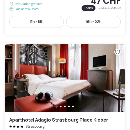
47 CHF
Annulation gratuite
-
38
%
75 CHF
la nuit
Paiement à l'hôtel
11h - 18h
16h - 22h
Aparthotel Adagio Strasbourg Place Kléber
Strasbourg