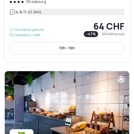
Strasbourg
|
4.6
/5
41 Avis
64 CHF
Annulation gratuite
-
47
%
121 CHF
la nuit
Paiement à l'hôtel
10h - 16h