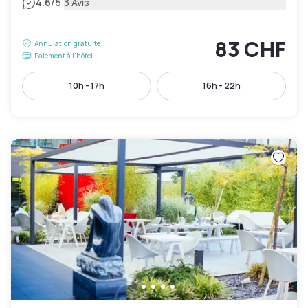
|
4.6
/5
3 Avis
83 CHF
Annulation gratuite
Paiement à l'hôtel
10h - 17h
16h - 22h