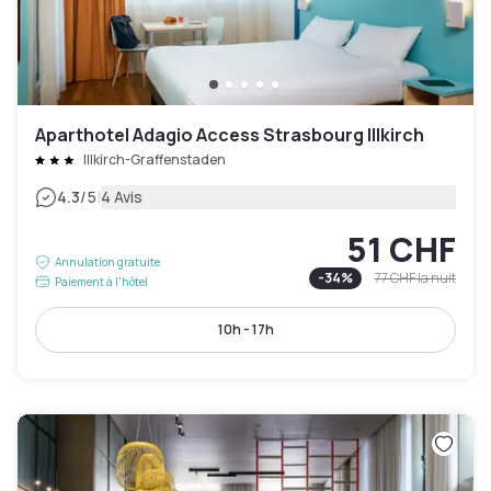
Aparthotel Adagio Access Strasbourg Illkirch
Illkirch-Graffenstaden
|
4.3
/5
4 Avis
51 CHF
Annulation gratuite
-
34
%
77 CHF
la nuit
Paiement à l'hôtel
10h - 17h