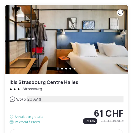
ibis Strasbourg Centre Halles
Strasbourg
|
4.5
/5
20 Avis
61 CHF
Annulation gratuite
-
24
%
79 CHF
la nuit
Paiement à l'hôtel