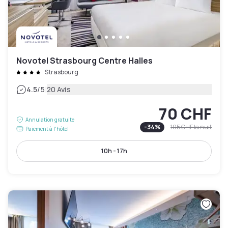
Novotel Strasbourg Centre Halles
Strasbourg
|
4.5
/5
20 Avis
70 CHF
Annulation gratuite
-
34
%
105 CHF
la nuit
Paiement à l'hôtel
10h - 17h