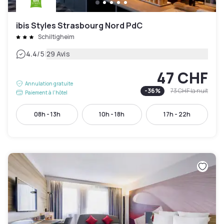
ibis Styles Strasbourg Nord PdC
Schiltigheim
|
4.4
/5
29 Avis
47 CHF
Annulation gratuite
-
36
%
73 CHF
la nuit
Paiement à l'hôtel
08h - 13h
10h - 18h
17h - 22h