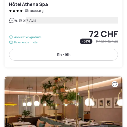
Hôtel Athena Spa
Strasbourg
|
4.8
/5
7 Avis
72 CHF
Annulation gratuite
-
51
%
144 CHF
la nuit
Paiement à l'hôtel
11h - 16h