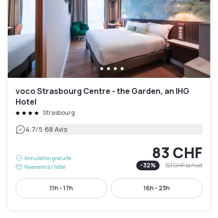
voco Strasbourg Centre - the Garden, an IHG
Hotel
Strasbourg
|
4.7
/5
68 Avis
83 CHF
Annulation gratuite
-
32
%
121 CHF
la nuit
Paiement à l'hôtel
11h - 17h
16h - 23h