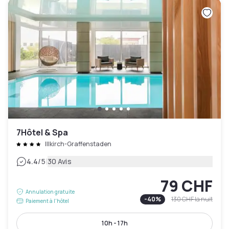
7Hôtel & Spa
Illkirch-Graffenstaden
|
4.4
/5
30 Avis
79 CHF
Annulation gratuite
-
40
%
130 CHF
la nuit
Paiement à l'hôtel
10h - 17h