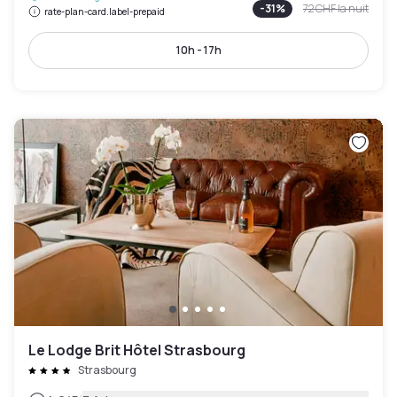
-
31
%
72 CHF
la nuit
rate-plan-card.label-prepaid
10h - 17h
Le Lodge Brit Hôtel Strasbourg
Strasbourg