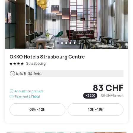
OKKO Hotels Strasbourg Centre
Strasbourg
|
4.6
/5
34 Avis
83 CHF
Annulation gratuite
-
32
%
121 CHF
la nuit
Paiement à l'hôtel
08h - 12h
10h - 18h