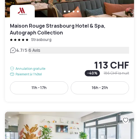
Maison Rouge Strasbourg Hotel & Spa,
Autograph Collection
Strasbourg
|
4.7
/5
6 Avis
113 CHF
Annulation gratuite
-
40
%
186 CHF
la nuit
Paiement à l'hôtel
11h - 17h
16h - 21h