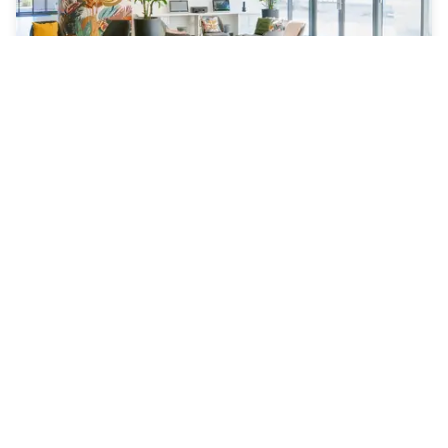
Holiday Inn Express Strasbourg Centre, an IHG
Hotel
Strasbourg
|
4.5
/5
11 Avis
74 CHF
Annulation gratuite
Paiement à l'hôtel
11h - 17h