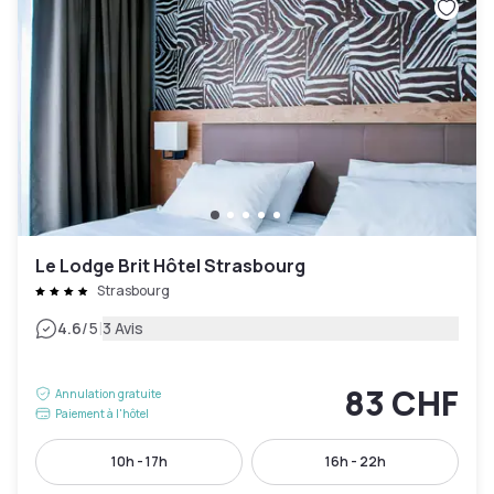
Le Lodge Brit Hôtel Strasbourg
Strasbourg
|
4.6
/5
3 Avis
83 CHF
Annulation gratuite
Paiement à l'hôtel
10h - 17h
16h - 22h