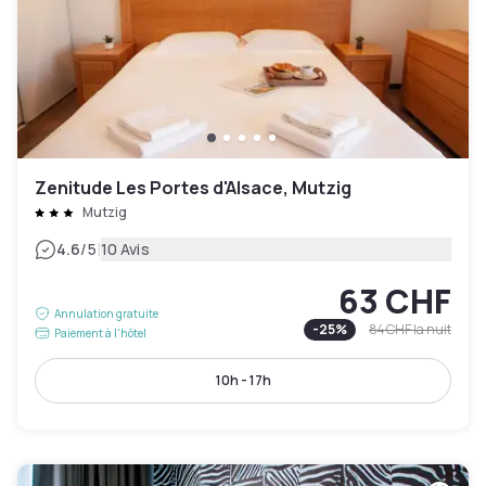
Zenitude Les Portes d'Alsace, Mutzig
Mutzig
|
4.6
/5
10 Avis
63 CHF
Annulation gratuite
-
25
%
84 CHF
la nuit
Paiement à l'hôtel
10h - 17h