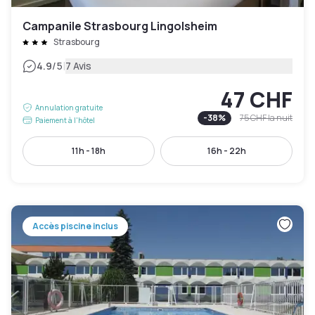
Campanile Strasbourg Lingolsheim
Strasbourg
|
4.9
/5
7 Avis
47 CHF
Annulation gratuite
-
38
%
75 CHF
la nuit
Paiement à l'hôtel
11h - 18h
16h - 22h
Accès piscine inclus