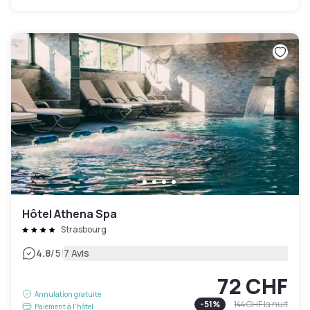
Hôtel Athena Spa
Strasbourg
|
4.8
/5
7 Avis
72 CHF
Annulation gratuite
-
51
%
144 CHF
la nuit
Paiement à l'hôtel