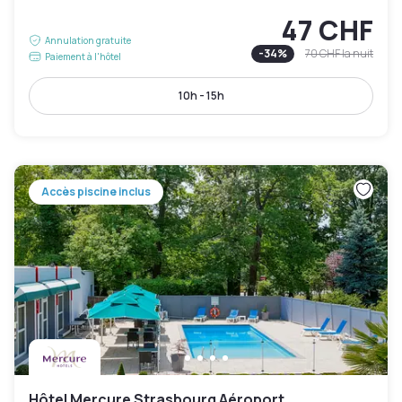
47 CHF
Annulation gratuite
-
34
%
70 CHF
la nuit
Paiement à l'hôtel
10h - 15h
Accès piscine inclus
Hôtel Mercure Strasbourg Aéroport