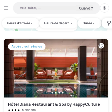
Ville, hôtel, ...
Quand ?
Tous
Hôtels en journée disponibles à Bas-Rhin
:
8
Heure d'arrivée
Heure de départ
Durée
hotel.cta.view_map
Accès piscine inclus
Hôtel Diana Restaurant & Spa by HappyCulture
Molsheim