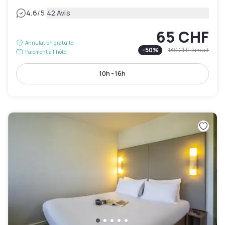
|
4.6
/5
42 Avis
65 CHF
Annulation gratuite
-
50
%
130 CHF
la nuit
Paiement à l'hôtel
10h - 16h