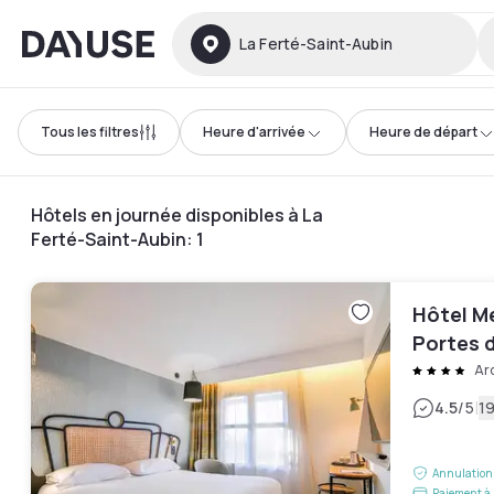
Dayuse
La Ferté-Saint-Aubin
Tous les filtres
Heure d'arrivée
Heure de départ
Hôtels en journée disponibles à La
Ferté-Saint-Aubin
:
1
Hôtel M
Portes 
Ar
|
4.5
/5
19
Annulation 
Paiement à 