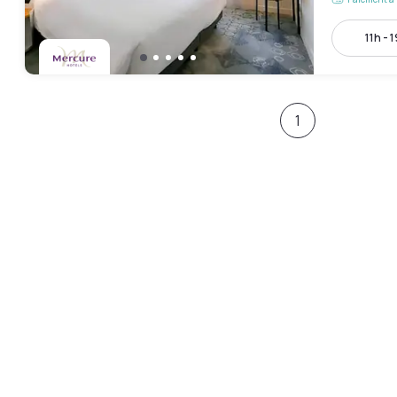
11h - 
1