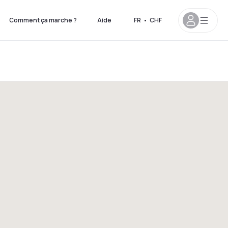
Comment ça marche ?
Aide
FR
•
CHF