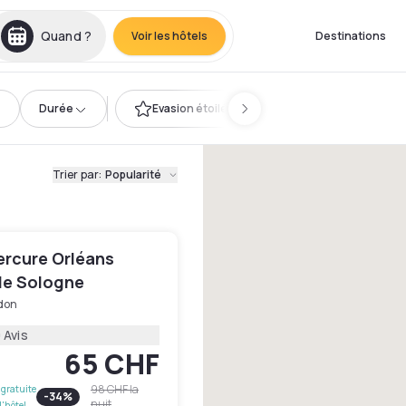
Quand ?
Voir les hôtels
Destinations
Durée
Evasion étoilée
Trier par
:
Popularité
ercure Orléans
de Sologne
don
 Avis
65 CHF
98 CHF
la
gratuite
-
34
%
nuit
l'hôtel