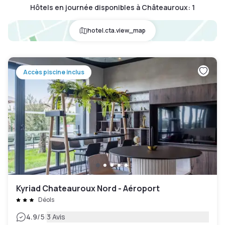
Hôtels en journée disponibles à Châteauroux
:
1
hotel.cta.view_map
Accès piscine inclus
Kyriad Chateauroux Nord - Aéroport
Déols
|
4.9
/5
3 Avis