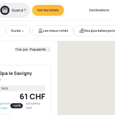
Quand ?
Voir les hôtels
Destinations
Durée
Les mieux notés
Nos plus belles pisc
Trier par
:
Popularité
Spa le Savigny
é
 Avis
61 CHF
107 CHF
la
gratuite
-
44
%
nuit
l'hôtel