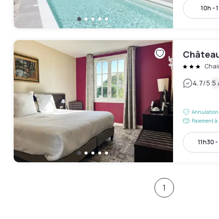
10h - 
Château
Chai
|
4.7
/5
5 
Annulation 
Paiement à 
11h30 -
1