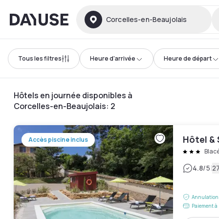
Dayuse
Corcelles-en-Beaujolais
Tous les filtres
Heure d'arrivée
Heure de départ
Hôtels en journée disponibles à
Corcelles-en-Beaujolais
:
2
Hôtel & 
Accès piscine inclus
Blac
|
4.8
/5
27
Annulation 
Paiement à 