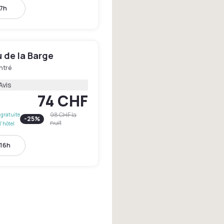
17h
 de la Barge
ntré
Avis
74 CHF
98 CHF
la
gratuite
-
25
%
nuit
l'hôtel
 16h