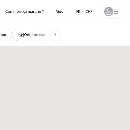
Comment ça marche ?
Aide
FR
•
CHF
ines
Offrir en cadeau