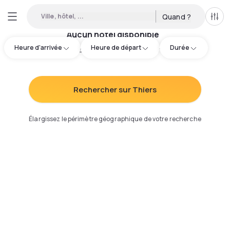
Ville, hôtel, ...
Quand ?
Tous
Aucun hôtel disponible
Heure d'arrivée
Heure de départ
Durée
Essayez d'ajuster votre recherche
:
Rechercher sur Thiers
Élargissez le périmètre géographique de votre recherche