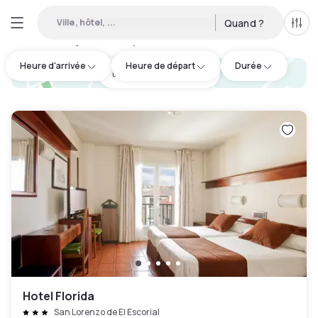
Ville, hôtel, ...
Quand ?
Tous
Hôtels en journée disponibles à Becerril de la Sierra
:
1
Heure d'arrivée
Heure de départ
Durée
hotel.cta.view_map
Hotel Florida
San Lorenzo de El Escorial