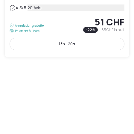
|
4.3
/5
20 Avis
51 CHF
Annulation gratuite
-
22
%
65 CHF
la nuit
Paiement à l'hôtel
13h - 20h