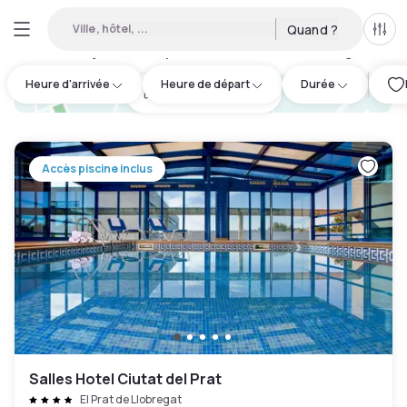
Ville, hôtel, ...
Quand ?
Tous
Hôtels en journée disponibles à Sant Boi de Llobregat
:
1
Heure d'arrivée
Heure de départ
Durée
hotel.cta.view_map
Accès piscine inclus
Salles Hotel Ciutat del Prat
El Prat de Llobregat