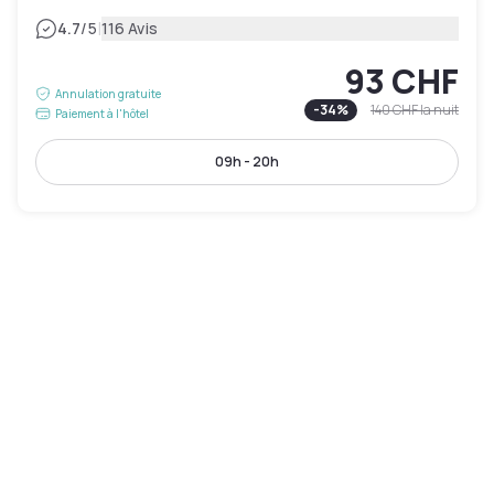
|
4.7
/5
116 Avis
93 CHF
Annulation gratuite
-
34
%
140 CHF
la nuit
Paiement à l'hôtel
09h - 20h