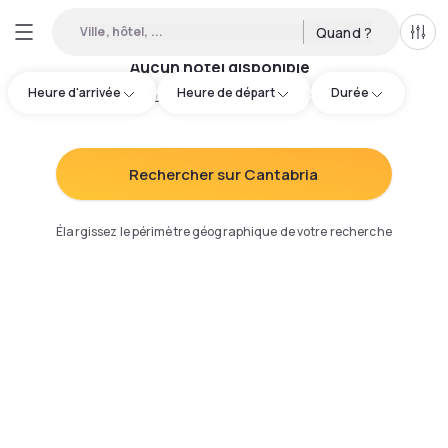
Ville, hôtel, ...
Quand ?
Tous
Aucun hôtel disponible
Heure d'arrivée
Heure de départ
Durée
Essayez d'ajuster votre recherche
:
Rechercher sur Cantabria
Élargissez le périmètre géographique de votre recherche