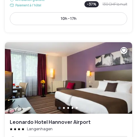
-
37
%
130 CHF
la nuit
Paiement à l'hôtel
10h - 17h
Leonardo Hotel Hannover Airport
Langenhagen