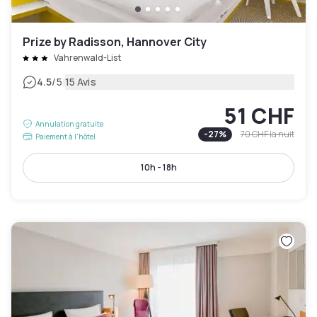
Prize by Radisson, Hannover City
Vahrenwald-List
|
4.5
/5
15 Avis
51 CHF
Annulation gratuite
-
27
%
70 CHF
la nuit
Paiement à l'hôtel
10h - 18h