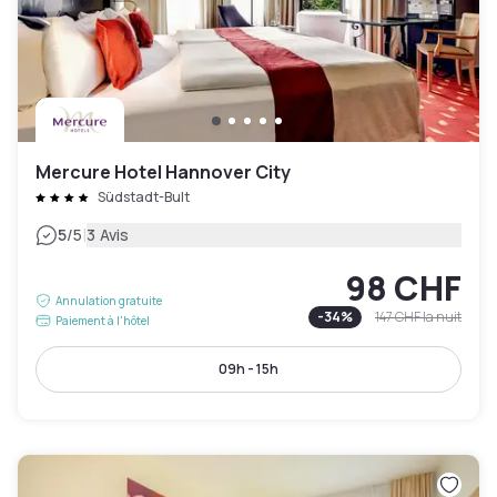
Mercure Hotel Hannover City
Südstadt-Bult
|
5
/5
3 Avis
98 CHF
Annulation gratuite
-
34
%
147 CHF
la nuit
Paiement à l'hôtel
09h - 15h