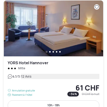
YORS Hotel Hannover
Mitte
|
4.1
/5
12 Avis
61 CHF
Annulation gratuite
-
34
%
91 CHF
la nuit
Paiement à l'hôtel
10h - 18h