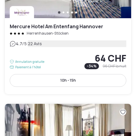
Mercure Hotel Am Entenfang Hannover
Herrenhausen-Stöcken
|
4.7
/5
22 Avis
64 CHF
Annulation gratuite
-
34
%
96 CHF
la nuit
Paiement à l'hôtel
10h - 15h