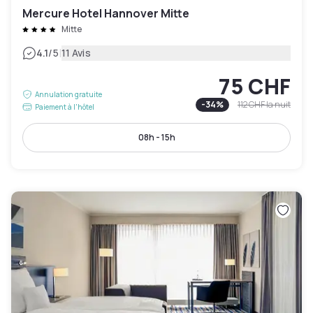
Mercure Hotel Hannover Mitte
Mitte
|
4.1
/5
11 Avis
75 CHF
Annulation gratuite
-
34
%
112 CHF
la nuit
Paiement à l'hôtel
08h - 15h