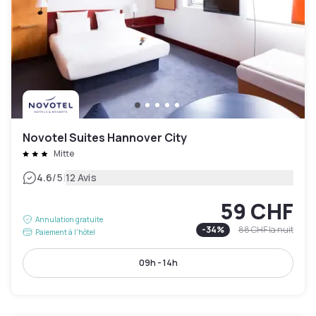
Novotel Suites Hannover City
Mitte
|
4.6
/5
12 Avis
59 CHF
Annulation gratuite
-
34
%
88 CHF
la nuit
Paiement à l'hôtel
09h - 14h