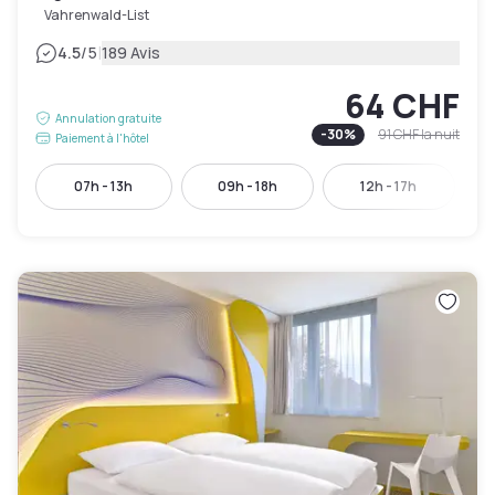
Vahrenwald-List
|
4.5
/5
189 Avis
64 CHF
Annulation gratuite
-
30
%
91 CHF
la nuit
Paiement à l'hôtel
07h - 13h
09h - 18h
12h - 17h