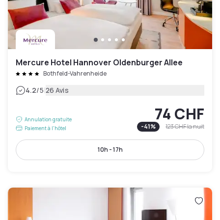
Mercure Hotel Hannover Oldenburger Allee
Bothfeld-Vahrenheide
|
4.2
/5
26 Avis
74 CHF
Annulation gratuite
-
41
%
123 CHF
la nuit
Paiement à l'hôtel
10h - 17h