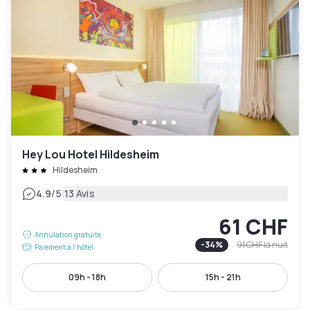
Hey Lou Hotel Hildesheim
Hildesheim
|
4.9
/5
13 Avis
61 CHF
Annulation gratuite
-
34
%
91 CHF
la nuit
Paiement à l'hôtel
09h - 18h
15h - 21h