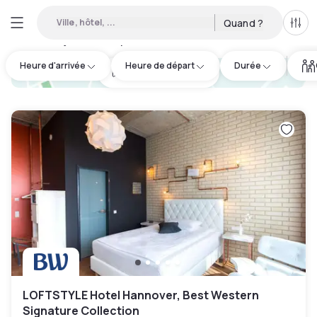
Ville, hôtel, ...
Quand ?
Tous
Hôtels en journée disponibles à Herrenhausen-Stöcken
:
11
Heure d'arrivée
Heure de départ
Durée
hotel.cta.view_map
LOFTSTYLE Hotel Hannover, Best Western
Signature Collection