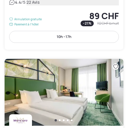
|
4.4
/5
22 Avis
89 CHF
Annulation gratuite
-
21
%
112 CHF
la nuit
Paiement à l'hôtel
10h - 17h