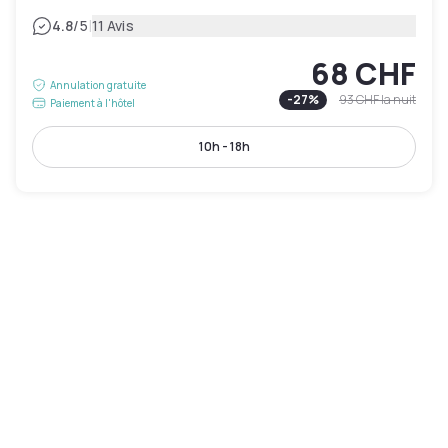
|
4.8
/5
11 Avis
68 CHF
Annulation gratuite
-
27
%
93 CHF
la nuit
Paiement à l'hôtel
10h - 18h