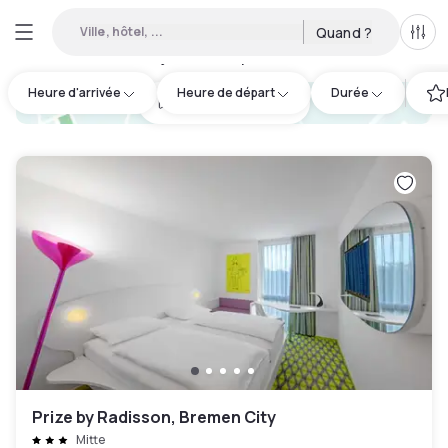
Ville, hôtel, ...
Quand ?
Tous
Hôtels en journée disponibles à Süd
:
8
Heure d'arrivée
Heure de départ
Durée
hotel.cta.view_map
Prize by Radisson, Bremen City
Mitte