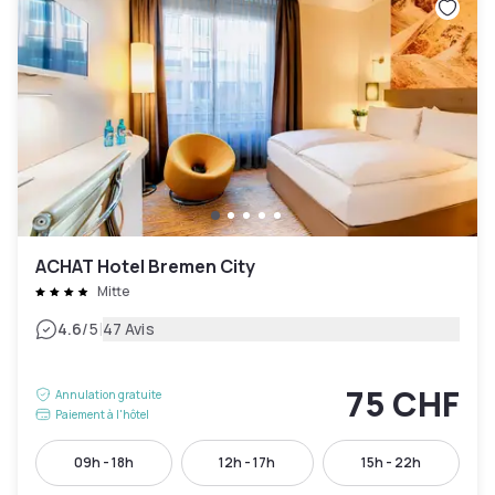
ACHAT Hotel Bremen City
Mitte
|
4.6
/5
47 Avis
75 CHF
Annulation gratuite
Paiement à l'hôtel
09h - 18h
12h - 17h
15h - 22h