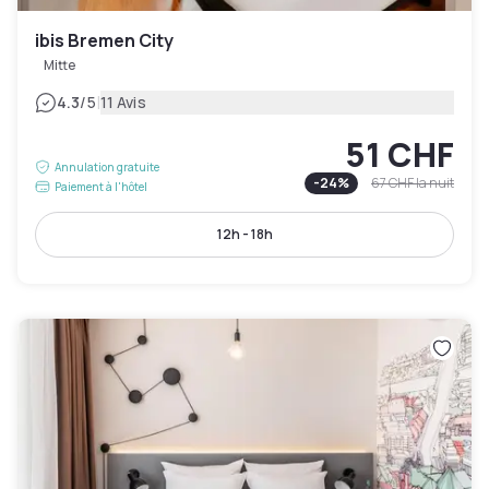
ibis Bremen City
Mitte
|
4.3
/5
11 Avis
51 CHF
Annulation gratuite
-
24
%
67 CHF
la nuit
Paiement à l'hôtel
12h - 18h