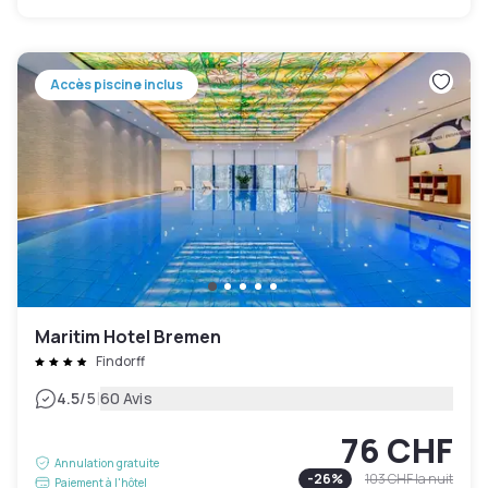
Accès piscine inclus
Maritim Hotel Bremen
Findorff
|
4.5
/5
60 Avis
76 CHF
Annulation gratuite
-
26
%
103 CHF
la nuit
Paiement à l'hôtel