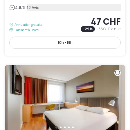
|
4.8
/5
12 Avis
47 CHF
Annulation gratuite
-
29
%
65 CHF
la nuit
Paiement à l'hôtel
10h - 18h