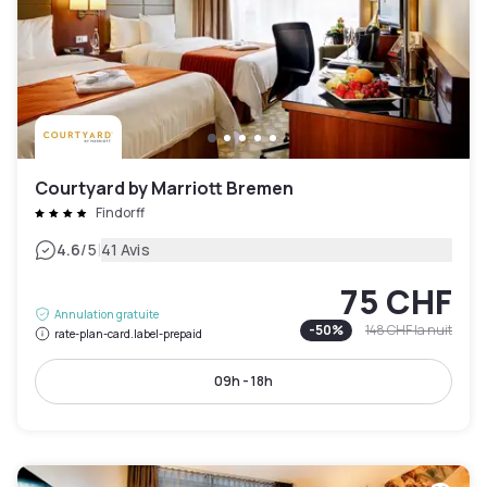
Courtyard by Marriott Bremen
Findorff
|
4.6
/5
41 Avis
75 CHF
Annulation gratuite
-
50
%
148 CHF
la nuit
rate-plan-card.label-prepaid
09h - 18h