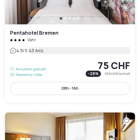
Pentahotel Bremen
Vahr
|
4.5
/5
43 Avis
75 CHF
Annulation gratuite
-
28
%
103 CHF
la nuit
Paiement à l'hôtel
08h - 16h