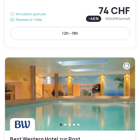
74 CHF
Annulation gratuite
-
46
%
135 CHF
la nuit
Paiement à l'hôtel
12h - 18h
Best Western Hotel zur Post