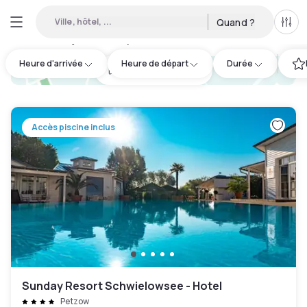
Ville, hôtel, ...
Quand ?
Tous
Hôtels en journée disponibles à Potsdam-Mittelmark
:
1
Heure d'arrivée
Heure de départ
Durée
hotel.cta.view_map
Accès piscine inclus
Sunday Resort Schwielowsee - Hotel
Petzow