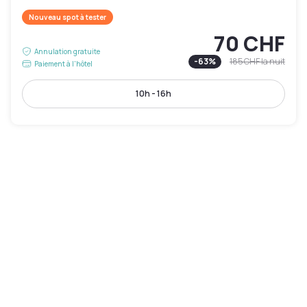
Nouveau spot à tester
70 CHF
Annulation gratuite
-
63
%
185 CHF
la nuit
Paiement à l'hôtel
10h - 16h