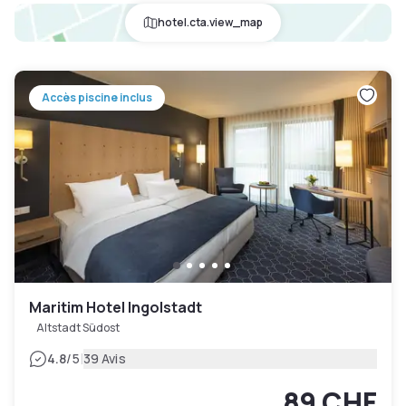
hotel.cta.view_map
Accès piscine inclus
Maritim Hotel Ingolstadt
Altstadt Südost
|
4.8
/5
39 Avis
89 CHF