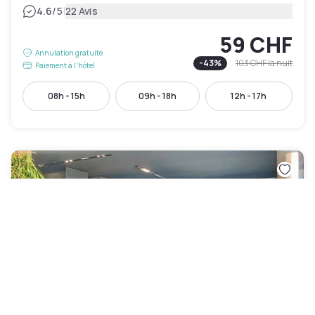
|
4.6
/5
22 Avis
59 CHF
Annulation gratuite
-
43
%
103 CHF
la nuit
Paiement à l'hôtel
08h - 15h
09h - 18h
12h - 17h