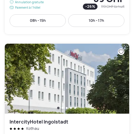
Annulation gratuite
-
26
%
119 CHF
la nuit
Paiement à l'hôtel
08h - 15h
10h - 17h
IntercityHotel Ingolstadt
Kothau