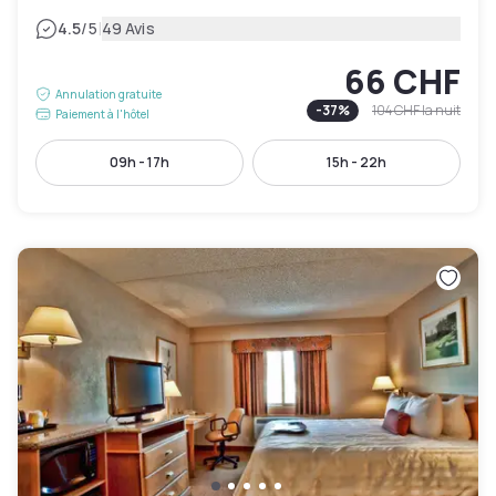
|
4.5
/5
49 Avis
66 CHF
Annulation gratuite
-
37
%
104 CHF
la nuit
Paiement à l'hôtel
09h - 17h
15h - 22h