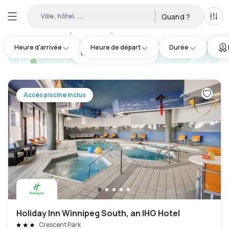
Ville, hôtel, ...
Quand ?
Tous
Hôtels en journée disponibles à Downtown
:
2
Heure d'arrivée
Heure de départ
Durée
hotel.cta.view_map
Accès piscine inclus
Holiday Inn Winnipeg South, an IHG Hotel
Crescent Park