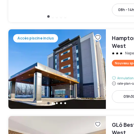
08h - 14
Hampton
Accès piscine inclus
West
Nep
Nouveau spo
Annulation 
rate-plan-c
09h30
GLō Bes
West