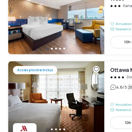
Kana
Annulation 
Paiement à 
10h 
Ottawa M
Accès piscine inclus
Do
|
4.6
/5
2
Annulation 
Paiement à 
10h 