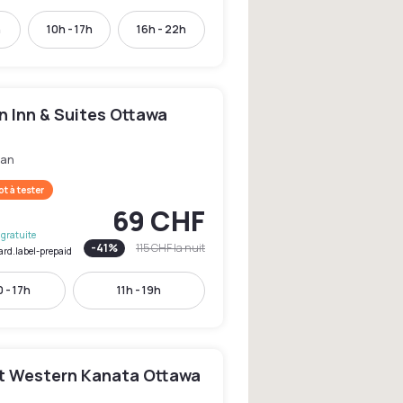
h
10h - 17h
16h - 22h
 Inn & Suites Ottawa
ean
t à tester
69 CHF
gratuite
-
41
%
115 CHF
la nuit
ard.label-prepaid
 - 17h
11h - 19h
t Western Kanata Ottawa