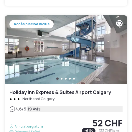
Accès piscine inclus
Holiday Inn Express & Suites Airport Calgary
Northeast Calgary
|
4.6
/5
19 Avis
52 CHF
Annulation gratuite
-
61
%
133 CHF
la nuit
Paiement à l'hôtel