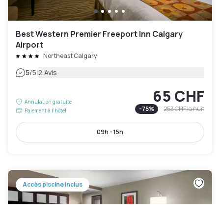
Best Western Premier Freeport Inn Calgary
Airport
Northeast Calgary
|
5
/5
2 Avis
65 CHF
Annulation gratuite
-
75
%
253 CHF
la nuit
Paiement à l'hôtel
09h - 15h
Accès piscine inclus