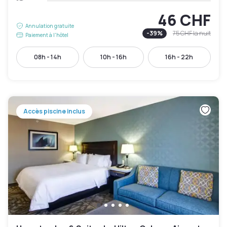
46 CHF
Annulation gratuite
-
39
%
75 CHF
la nuit
Paiement à l'hôtel
08h - 14h
10h - 16h
16h - 22h
Accès piscine inclus