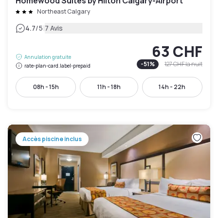
Homewood Suites by Hilton Calgary-Airport
Northeast Calgary
|
4.7
/5
7 Avis
63 CHF
Annulation gratuite
-
51
%
127 CHF
la nuit
rate-plan-card.label-prepaid
08h - 15h
11h - 18h
14h - 22h
Accès piscine inclus