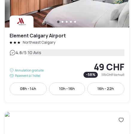
Element Calgary Airport
Northeast Calgary
|
4.6
/5
10 Avis
49 CHF
Annulation gratuite
-
58
%
115 CHF
la nuit
Paiement à l'hôtel
08h - 14h
10h - 16h
16h - 22h