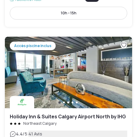
10h - 15h
Accès piscine inclus
Holiday Inn & Suites Calgary Airport North by IHG
Northeast Calgary
|
4.4
/5
41 Avis