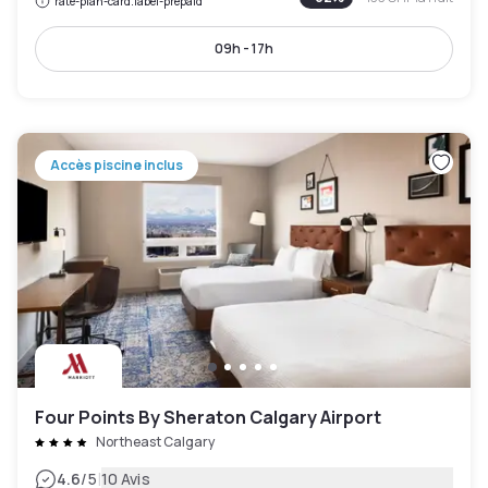
rate-plan-card.label-prepaid
09h - 17h
Accès piscine inclus
Four Points By Sheraton Calgary Airport
Northeast Calgary
|
4.6
/5
10 Avis