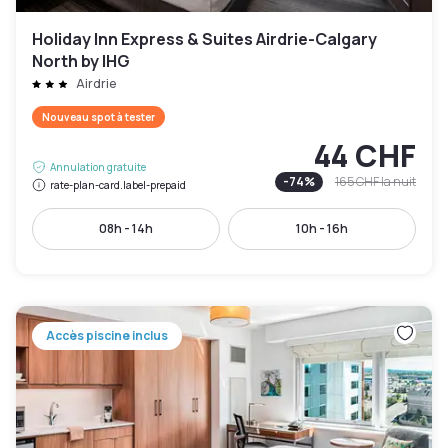
Holiday Inn Express & Suites Airdrie-Calgary
North by IHG
Airdrie
Nouveau spot à tester
44 CHF
Annulation gratuite
-
74
%
165 CHF
la nuit
rate-plan-card.label-prepaid
08h - 14h
10h - 16h
Accès piscine inclus