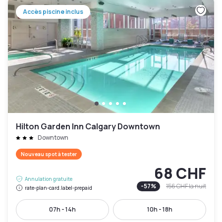
Accès piscine inclus
Hilton Garden Inn Calgary Downtown
Downtown
Nouveau spot à tester
68 CHF
Annulation gratuite
-
57
%
156 CHF
la nuit
rate-plan-card.label-prepaid
07h - 14h
10h - 18h