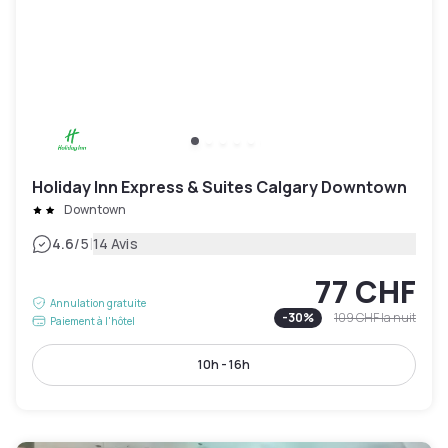
Holiday Inn Express & Suites Calgary Downtown
Downtown
|
4.6
/5
14 Avis
77 CHF
Annulation gratuite
-
30
%
109 CHF
la nuit
Paiement à l'hôtel
10h - 16h