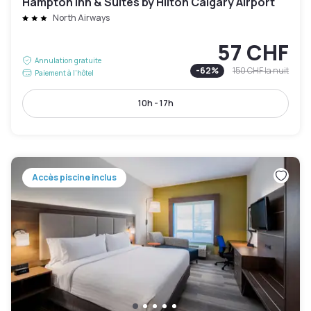
Hampton Inn & Suites by Hilton Calgary Airport
North Airways
57 CHF
Annulation gratuite
-
62
%
150 CHF
la nuit
Paiement à l'hôtel
10h - 17h
Accès piscine inclus