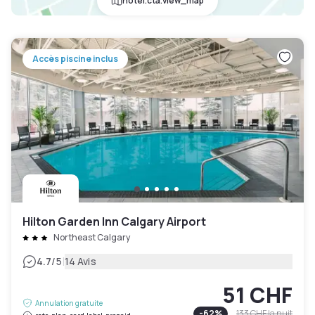
hotel.cta.view_map
Accès piscine inclus
Hilton Garden Inn Calgary Airport
Northeast Calgary
|
4.7
/5
14 Avis
51 CHF
Annulation gratuite
-
62
%
133 CHF
la nuit