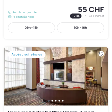
55 CHF
Annulation gratuite
-
21
%
69 CHF
la nuit
Paiement à l'hôtel
09h - 15h
10h - 16h
Accès piscine inclus