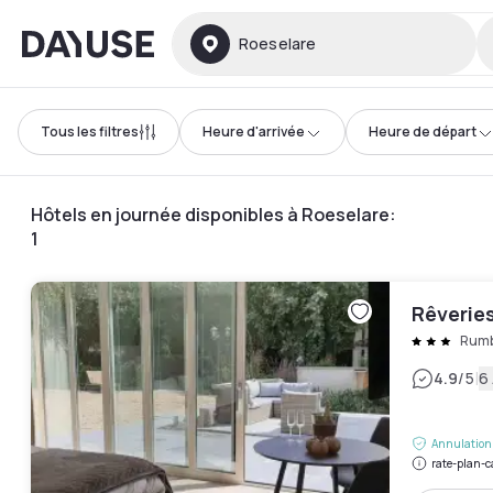
Dayuse
Roeselare
Tous les filtres
Heure d'arrivée
Heure de départ
Hôtels en journée disponibles à Roeselare
:
1
Rêverie
Rum
|
4.9
/5
6 
Annulation 
rate-plan-c