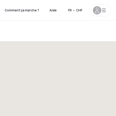
Comment ça marche ?
Aide
FR
•
CHF