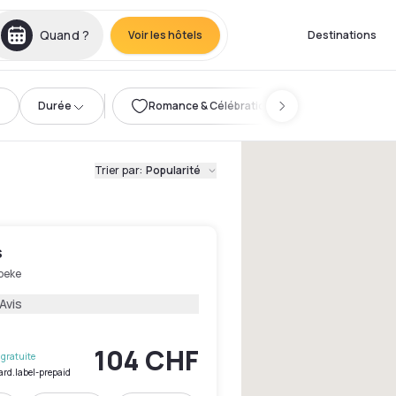
Quand ?
Voir les hôtels
Destinations
Durée
Romance & Célébration
Trier par
:
Popularité
s
beke
Avis
104 CHF
gratuite
ard.label-prepaid