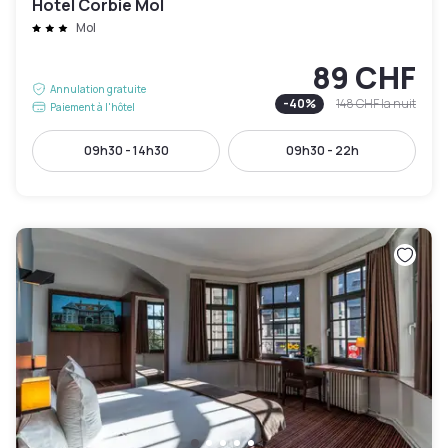
Hotel Corbie Mol
Mol
89 CHF
Annulation gratuite
-
40
%
148 CHF
la nuit
Paiement à l'hôtel
09h30 - 14h30
09h30 - 22h