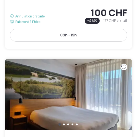
100 CHF
Annulation gratuite
-
44
%
177 CHF
la nuit
Paiement à l'hôtel
09h - 15h