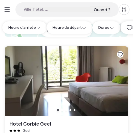
Ville, hôtel, ...
Quand ?
Tous
Hôtels en journée disponibles à Geel
:
3
Heure d'arrivée
Heure de départ
Durée
hotel.cta.view_map
Hotel Corbie Geel
Geel