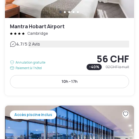
Mantra Hobart Airport
Cambridge
|
4.7
/5
2 Avis
56 CHF
Annulation gratuite
-
40
%
92 CHF
la nuit
Paiement à l'hôtel
10h - 17h
Accès piscine inclus