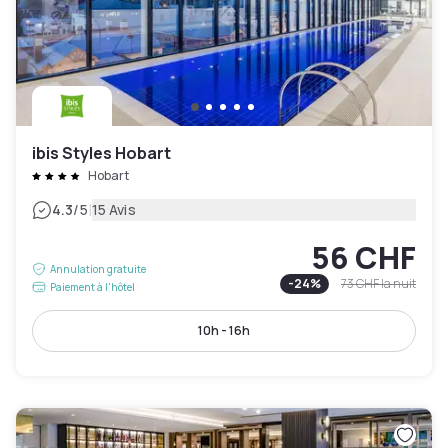
ibis Styles Hobart
Hobart
|
4.3
/5
15 Avis
56 CHF
Annulation gratuite
-
24
%
73 CHF
la nuit
Paiement à l'hôtel
10h - 16h