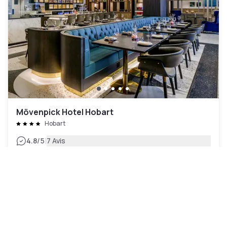
Mövenpick Hotel Hobart
Hobart
|
4.8
/5
7 Avis
71 CHF
Annulation gratuite
-
34
%
106 CHF
la nuit
Paiement à l'hôtel
10h - 16h