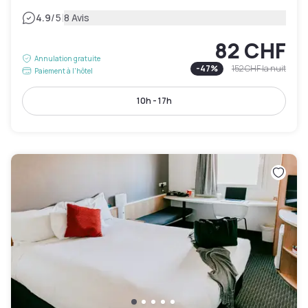
|
4.9
/5
8 Avis
82 CHF
Annulation gratuite
-
47
%
152 CHF
la nuit
Paiement à l'hôtel
10h - 17h