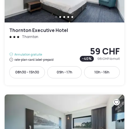
Thornton Executive Hotel
Thornton
59 CHF
Annulation gratuite
-
40
%
98 CHF
la nuit
rate-plan-card.label-prepaid
08h30 - 15h30
09h - 17h
10h - 16h