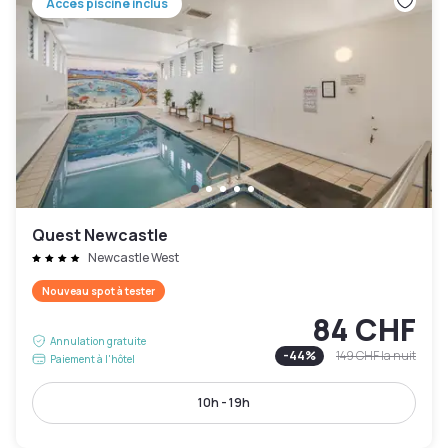
Accès piscine inclus
Quest Newcastle
Newcastle West
Nouveau spot à tester
84 CHF
Annulation gratuite
-
44
%
149 CHF
la nuit
Paiement à l'hôtel
10h - 19h