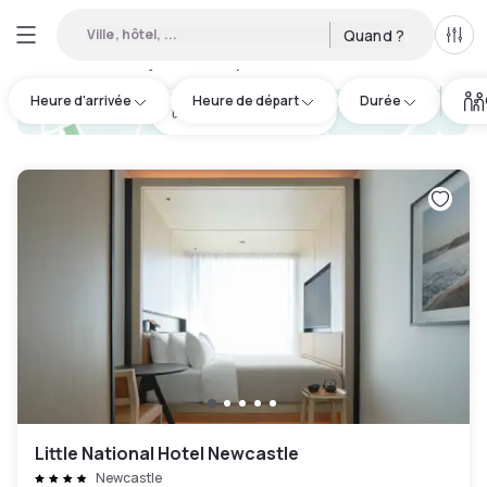
Ville, hôtel, ...
Quand ?
Tous
Hôtels en journée disponibles à Newcastle
:
6
Heure d'arrivée
Heure de départ
Durée
hotel.cta.view_map
Little National Hotel Newcastle
Newcastle