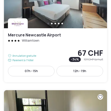
Mercure Newcastle Airport
Williamtown
67 CHF
Annulation gratuite
-
34
%
101 CHF
la nuit
Paiement à l'hôtel
07h - 15h
12h - 19h