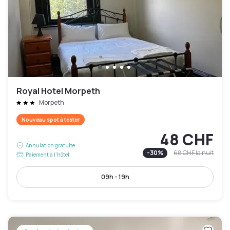
Royal Hotel Morpeth
Morpeth
Nouveau spot à tester
48 CHF
Annulation gratuite
-
30
%
68 CHF
la nuit
Paiement à l'hôtel
09h - 19h