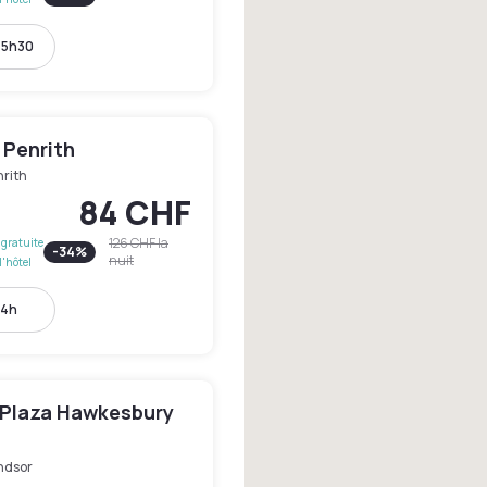
15h30
 Penrith
nrith
84 CHF
126 CHF
la
gratuite
-
34
%
nuit
l'hôtel
14h
Plaza Hawkesbury
ndsor