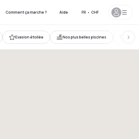
Comment ça marche ?
Aide
FR
•
CHF
Evasion étoilée
Nos plus belles piscines
Romanc