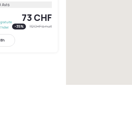
 Avis
73 CHF
gratuite
-
35
%
112 CHF
la nuit
l'hôtel
18h