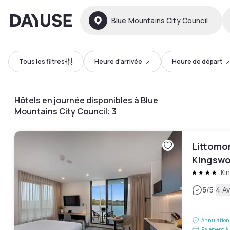
Dayuse
Blue Mountains City Council
Tous les filtres
Heure d'arrivée
Heure de départ
Hôtels en journée disponibles à Blue
Mountains City Council
:
3
Littomor
Kingsw
Ki
|
5
/5
4 Av
Annulation 
Paiement à 