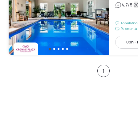
|
4.7
/5
20
Annulation 
Paiement à 
09h - 
1