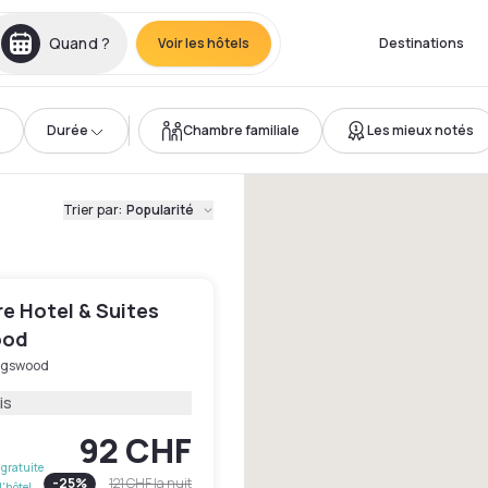
Quand ?
Voir les hôtels
Destinations
Durée
Chambre familiale
Les mieux notés
Trier par
:
Popularité
e Hotel & Suites
ood
ngswood
is
92 CHF
gratuite
-
25
%
121 CHF
la nuit
l'hôtel